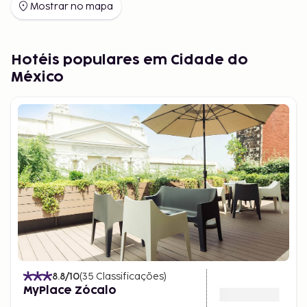
Antropología e o Museu Frida Kahlo. Os bairros
Mostrar no mapa
históricos são cheios de cores, mercados e galerias
de arte. É também uma cidade em constante
transformação, sempre com novas tendências em
Hotéis populares em Cidade do
arte e música.
México
Comida e bebida
Comer na Cidade do México é uma experiência em
si. Experimente tacos, quesadillas e tamales
autênticos nas barracas de rua ou visite
restaurantes considerados entre os melhores do
mundo. Não perca os mercados Mercado de San
Juan ou La Merced – um festival de aromas, cores e
sabores!
8.8
/10
(
35
Classificações
)
MyPlace Zócalo