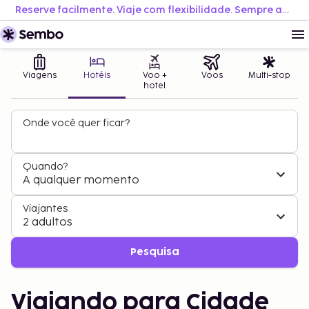
Reserve facilmente. Viaje com flexibilidade. Sempre ao melhor preço.
Viagens
Hotéis
Voo +
Voos
Multi-stop
hotel
Onde você quer ficar?
Quando?
A qualquer momento
Viajantes
2 adultos
Pesquisa
Viajando para Cidade