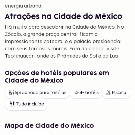
energia urbana.
Atrações na Cidade do México
Há muito para descobrir na Cidade do México. No
Zócalo, a grande praça central, ficam a
impressionante catedral e o palácio presidencial
com seus famosos murais. Fora da cidade, visite
Teotihuacán, onde as Pirâmides do Sol e da Lua
continuam a fascinar tanto quanto há milhares de
anos. Quer uma pausa do ritmo agitado da cidade?
Opções de hotéis populares em
O Parque Chapultepec é um oásis verde com um
Cidade do México
castelo, museus e lagos.
Apropriado para famílias
4+ hotéis
Piscina
Cultura e história
Tudo incluído
A Cidade do México é um sonho para os amantes da
cultura – e uma das principais razões pelas quais
muitos a visitam. Aqui você encontrará museus
Mapa de Cidade do México
mundialmente famosos, como o Museo Nacional de