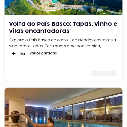
Volta ao País Basco: Tapas, vinho e
vilas encantadoras
Explore o País Basco de carro – de cidades costeiras a
vinhedos e tapas. Para quem ama boa comida,
paisagens lindas e novas experiências.
Vários paradas