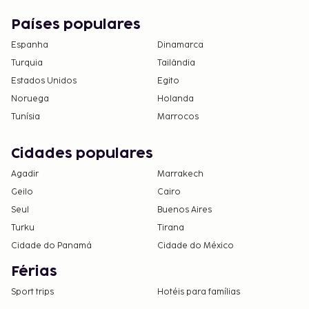
Países populares
Espanha
Dinamarca
Turquia
Tailândia
Estados Unidos
Egito
Noruega
Holanda
Tunísia
Marrocos
Cidades populares
Agadir
Marrakech
Geilo
Cairo
Seul
Buenos Aires
Turku
Tirana
Cidade do Panamá
Cidade do México
Férias
Sport trips
Hotéis para famílias