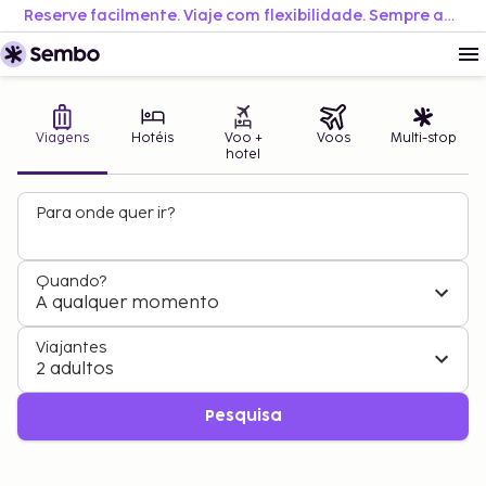
Reserve facilmente. Viaje com flexibilidade. Sempre ao melhor preço.
Viagens
Hotéis
Voo +
Voos
Multi-stop
hotel
Para onde quer ir?
Quando?
A qualquer momento
Viajantes
2 adultos
Pesquisa