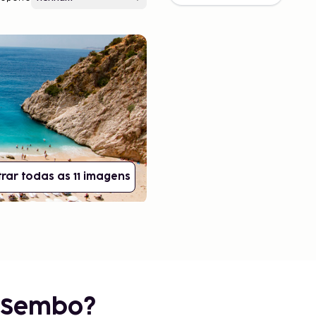
rar todas as 11 imagens
r Sembo?