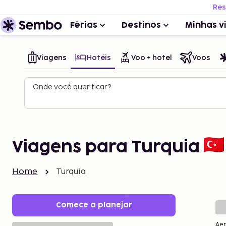
Res
Férias
Destinos
Minhas v
Viagens
Hotéis
Voo + hotel
Voos
Onde você quer ficar?
Viagens para Turquia
Home
Turquia
Comece a planejar
Ae