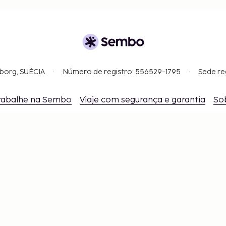
gborg, SUÉCIA
Número de registro: 556529-1795
Sede re
rabalhe na Sembo
Viaje com segurança e garantia
So
Configurações de cookies
ão perca – receba as últimas atualizaçõ
antenha-se atualizado com as últimas novidades de nó
Obtenha dicas de viagem, inspiração e acesso a ofertas
exclusivas.
Inscrever-se