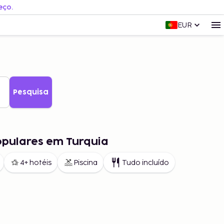
eço.
EUR
Pesquisa
opulares em Turquia
4+ hotéis
Piscina
Tudo incluído