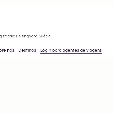
gistrada: Helsingborg, Suécia
bre nós
Destinos
Login para agentes de viagens
es
s!