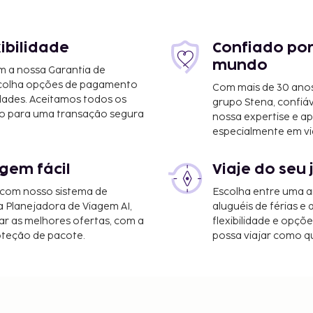
xibilidade
Confiado por
mundo
m a nossa Garantia de
scolha opções de pagamento
Com mais de 30 anos
dades. Aceitamos todos os
grupo Stena, confiá
o para uma transação segura
nossa expertise e ap
especialmente em vi
gem fácil
Viaje do seu 
 com nosso sistema de
Escolha entre uma a
a Planejadora de Viagem AI,
aluguéis de férias e
r as melhores ofertas, com a
flexibilidade e opçõ
oteção de pacote.
possa viajar como qu