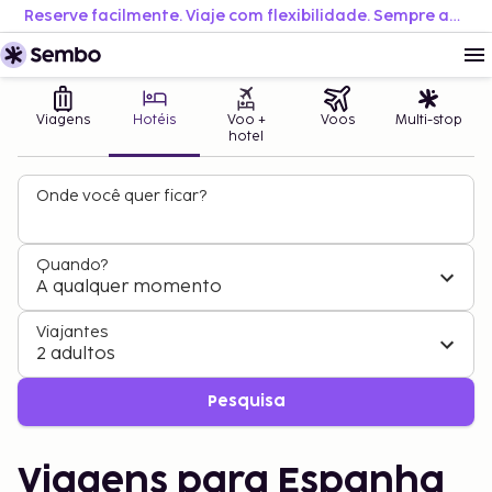
Reserve facilmente. Viaje com flexibilidade. Sempre ao melhor preço.
Viagens
Hotéis
Voo +
Voos
Multi-stop
hotel
Onde você quer ficar?
Quando?
A qualquer momento
Viajantes
2 adultos
Pesquisa
Viagens para Espanha