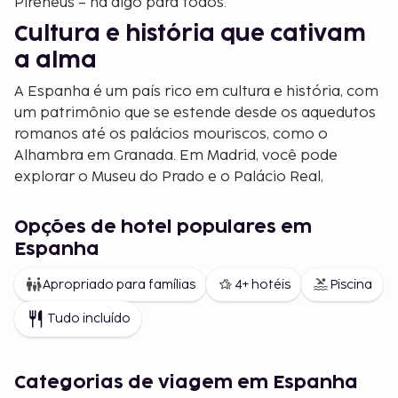
Pirenéus – há algo para todos.
Cultura e história que cativam
a alma
A Espanha é um país rico em cultura e história, com
um patrimônio que se estende desde os aquedutos
romanos até os palácios mouriscos, como o
Alhambra em Granada. Em Madrid, você pode
explorar o Museu do Prado e o Palácio Real,
enquanto Barcelona impressiona com a arquitetura
icônica de Gaudí, incluindo a magnífica Sagrada
Opções de hotel populares em
Família.
Espanha
Caminhar pelas estreitas ruelas do antigo bairro de
Apropriado para famílias
4+ hotéis
Piscina
Sevilha ou vivenciar a paixão do flamenco é uma
jornada através do tempo e das tradições. Não
Tudo incluído
perca também os centros medievais de Toledo e
Salamanca – museus vivos que refletem a história
do país. Uma visita a Santiago de Compostela, o
Categorias de viagem em Espanha
destino final do famoso caminho de peregrinação,