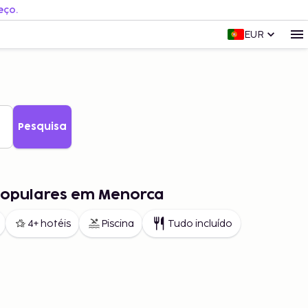
eço.
EUR
Pesquisa
populares em Menorca
4+ hotéis
Piscina
Tudo incluído