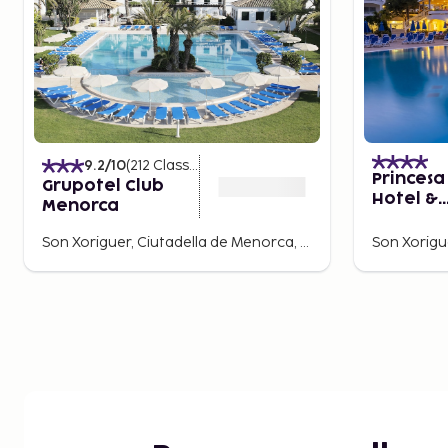
9.2
/10
(
212
Classificações
)
Princesa
Grupotel Club
Hotel &
Menorca
Apartam
Son Xoriguer, Ciutadella de Menorca, Espanha