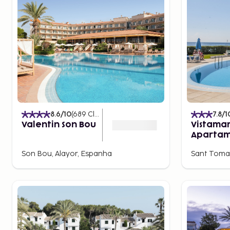
8.6
/10
(
689
Classificações
)
7.8
/1
Valentin Son Bou
Vistama
Apartam
Son Bou, Alayor, Espanha
Sant Tomas