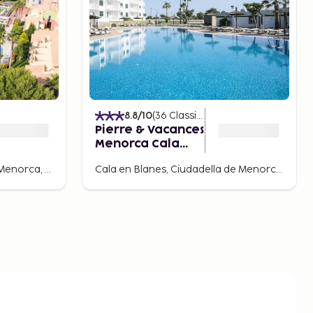
)
8.8
/10
(
36
Classificações
)
Pierre & Vacances
Menorca Cala
Blanes
Son Xoriguer, Ciutadella de Menorca, Espanha
Cala en Blanes, Ciudadella de Menorca, Espanha