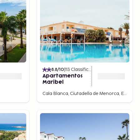
)
8.8
/10
(
113
Classificações
)
Apartamentos
Maribel
Cala Blanca, Ciutadella de Menorca, Espanha