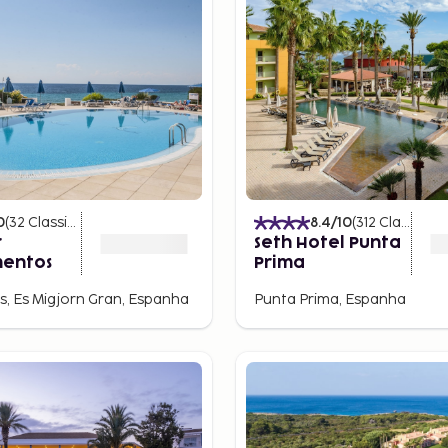
0
(
32
Classificações
)
8.4
/10
(
312
Classificações
r
Seth Hotel Punta
entos
Prima
, Es Migjorn Gran, Espanha
Punta Prima, Espanha