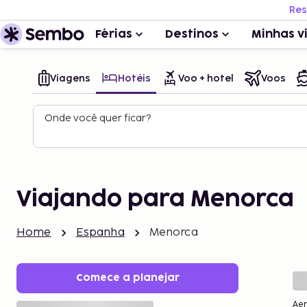
Res
Férias
Destinos
Minhas v
Viagens
Hotéis
Voo + hotel
Voos
Onde você quer ficar?
Viajando para Menorca
Home
Espanha
Menorca
Comece a planejar
Ae