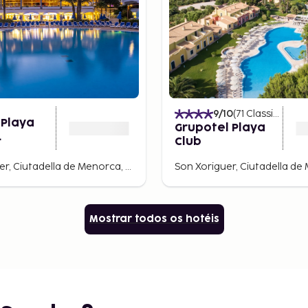
9
/10
(
71
Classificações
 Playa
Grupotel Playa
Club
entos
Son Xoriguer, Ciutadella de Menorca, Espanha
Mostrar todos os hotéis