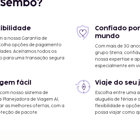
r Sembo?
xibilidade
Confiado por
mundo
m a nossa Garantia de
scolha opções de pagamento
Com mais de 30 anos
dades. Aceitamos todos os
grupo Stena, confiá
o para uma transação segura
nossa expertise e ap
especialmente em vi
gem fácil
Viaje do seu 
 com nosso sistema de
Escolha entre uma a
a Planejadora de Viagem AI,
aluguéis de férias e
r as melhores ofertas, com a
flexibilidade e opçõ
oteção de pacote.
possa viajar como qu