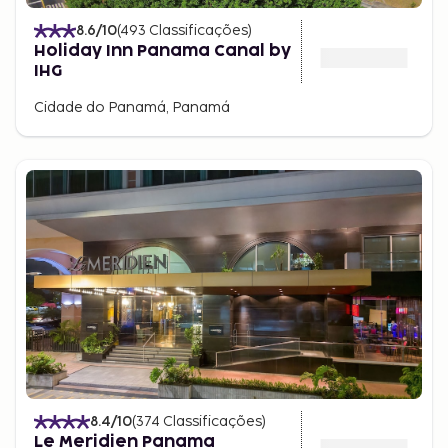
8.6
/10
(
493
Classificações
)
Holiday Inn Panama Canal by
IHG
Cidade do Panamá, Panamá
8.4
/10
(
374
Classificações
)
Le Meridien Panama