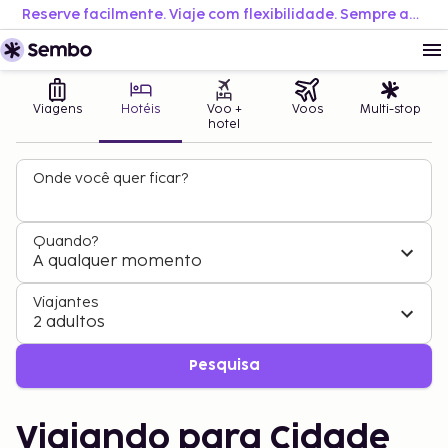
Reserve facilmente. Viaje com flexibilidade. Sempre ao melhor preço.
Viagens
Hotéis
Voo +
Voos
Multi-stop
hotel
Onde você quer ficar?
Quando?
A qualquer momento
Viajantes
2 adultos
Pesquisa
Viajando para Cidade