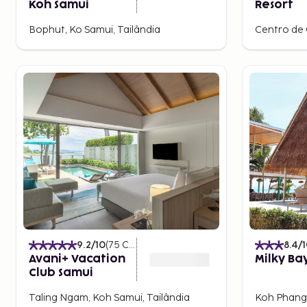
Koh Samui
Resort
Bophut, Ko Samui, Tailândia
9.2
/10
(
75
Classificações
)
8.4
/
Avani+ Vacation
Milky Ba
Club Samui
Taling Ngam, Koh Samui, Tailândia
Koh Phanga