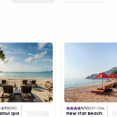
8.8
/10
(
380
Classificações
)
9
/10
(
237
Classificações
amui Spa
New Star Beach