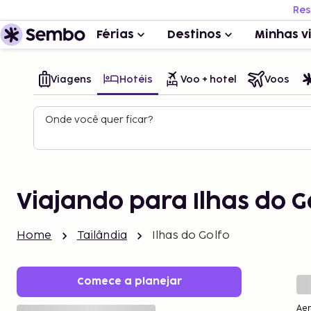
Res
Férias
Destinos
Minhas v
Viagens
Hotéis
Voo + hotel
Voos
Onde você quer ficar?
Viajando para Ilhas do G
Home
Tailândia
Ilhas do Golfo
Comece a planejar
Ae