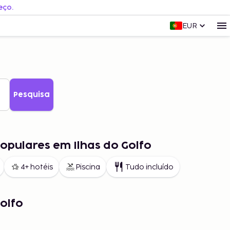
eço.
EUR
Pesquisa
opulares em Ilhas do Golfo
4+ hotéis
Piscina
Tudo incluído
olfo