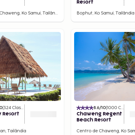
Resort
Centro de Chaweng, Ko Samui, Tailândia
Bophut, Ko Samui, Tailândia
10
(
324
Classificações
)
8.6
/10
(
1000
Classificações
y Resort
Chaweng Regent
Beach Resort
n, Tailândia