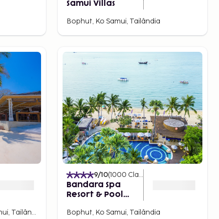
Samui Villas
Bophut, Ko Samui, Tailândia
)
9
/10
(
1000
Classificações
)
Bandara Spa
Resort & Pool
Villas, Samui
Centro de Chaweng, Ko Samui, Tailândia
Bophut, Ko Samui, Tailândia