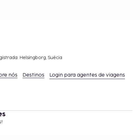
gistrada: Helsingborg, Suécia
bre nós
Destinos
Login para agentes de viagens
es
s!