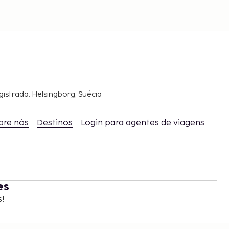
gistrada: Helsingborg, Suécia
bre nós
Destinos
Login para agentes de viagens
es
s!