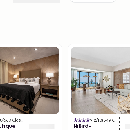
10
(
680
Classificações
)
9.2
/10
(
549
Classificações
utique
HiBird-