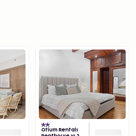
)
Otium Rentals