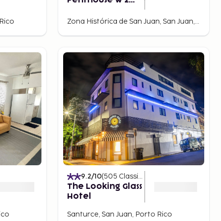
Penthouse w 2
Terraces
Rico
Zona Histórica de San Juan, San Juan, Porto Rico
9.2
/10
(
505
Classificações
)
The Looking Glass
Hotel
ico
Santurce, San Juan, Porto Rico