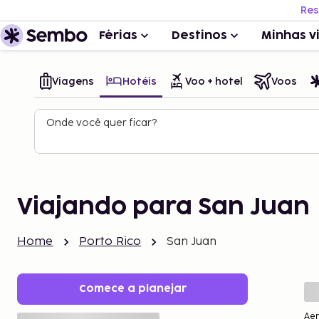
Res
Férias
Destinos
Minhas v
Viagens
Hotéis
Voo + hotel
Voos
Onde você quer ficar?
Viajando para San Juan
Home
Porto Rico
San Juan
Comece a planejar
Ae