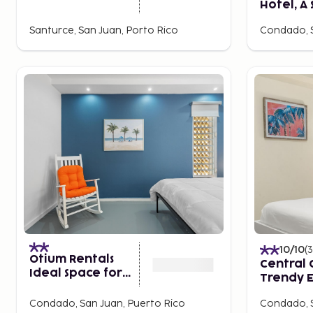
Hotel, A 
Luxury H
Santurce, San Juan, Porto Rico
Condado, S
the Worl
Only)
10
/10
(
3
Otium Rentals
Central
Ideal Space for
Trendy 
Familes Friends
Condado, San Juan, Puerto Rico
Condado, S