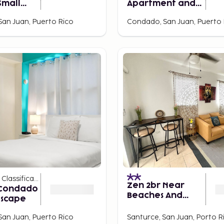
Small
Apartment and
otel of
Suites Hotel
an Juan, Puerto Rico
Condado, San Juan, Puerto 
d (Adults
Classificações
)
Zen 2br Near
 Condado
Beaches And
Escape
Attractions
an Juan, Puerto Rico
Santurce, San Juan, Porto R