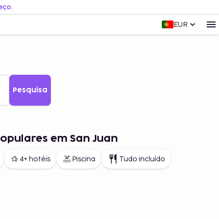
eço.
EUR
Pesquisa
populares em San Juan
4+ hotéis
Piscina
Tudo incluído