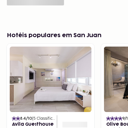
Hotéis populares em San Juan
8.4
/10
(
5
Classificações
)
9
/
Avila Guesthouse
Olive Bo