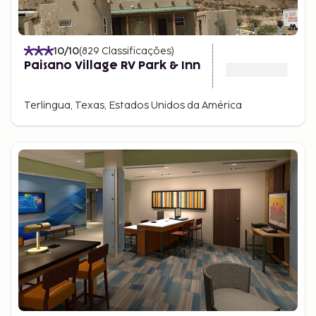
10
/10
(
829
Classificações
)
Paisano Village RV Park & Inn
Terlingua, Texas, Estados Unidos da América