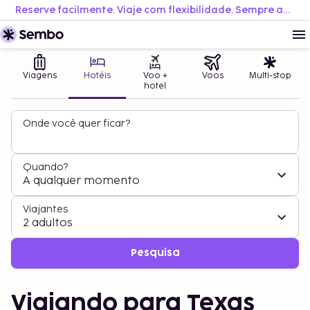
Reserve facilmente. Viaje com flexibilidade. Sempre ao melhor preço.
Viagens
Hotéis
Voo +
Voos
Multi-stop
hotel
Onde você quer ficar?
Quando?
A qualquer momento
Viajantes
2 adultos
Pesquisa
Viajando para Texas