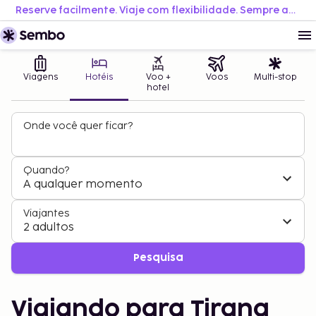
Reserve facilmente. Viaje com flexibilidade. Sempre ao melhor preço.
Viagens
Hotéis
Voo +
Voos
Multi-stop
hotel
Onde você quer ficar?
Quando?
A qualquer momento
Viajantes
2 adultos
Pesquisa
Viajando para Tirana