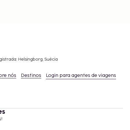
gistrada: Helsingborg, Suécia
bre nós
Destinos
Login para agentes de viagens
es
s!