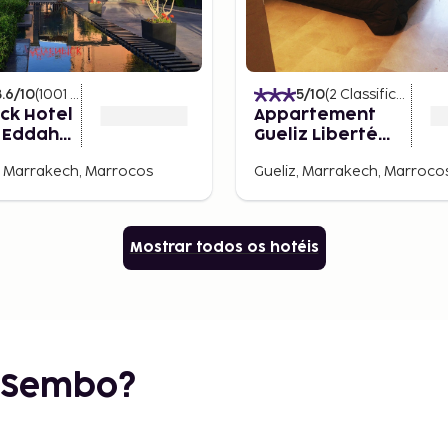
8.6
/10
(
1001
Classificações
)
5
/10
(
2
Classificações
)
ck Hotel
Appartement
 Eddahbi
Gueliz Liberté
ch
Marrakech
, Marrakech, Marrocos
Gueliz, Marrakech, Marroco
Mostrar todos os hotéis
r Sembo?