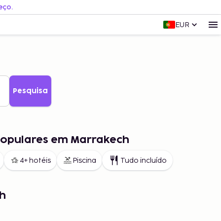
eço.
EUR
Pesquisa
populares em Marrakech
4+ hotéis
Piscina
Tudo incluído
h