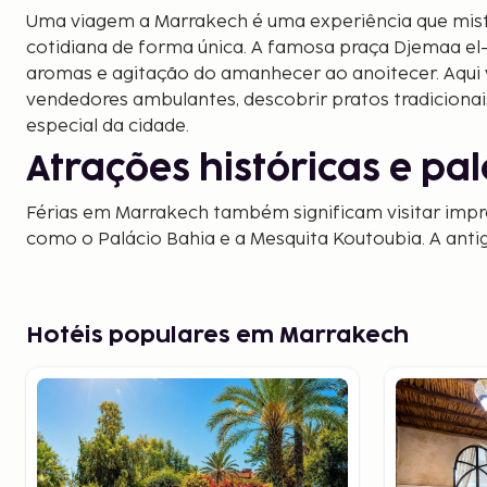
Uma viagem a Marrakech é uma experiência que mistur
cotidiana de forma única. A famosa praça Djemaa el
aromas e agitação do amanhecer ao anoitecer. Aqui
vendedores ambulantes, descobrir pratos tradicionais
especial da cidade.
Atrações históricas e pal
Férias em Marrakech também significam visitar imp
como o Palácio Bahia e a Mesquita Koutoubia. A anti
de ruas estreitas onde você encontra de tudo, desde
especiarias. Caminhar por aqui é como viajar no te
moderna a cada esquina.
Hotéis populares em Marrakech
Atividades em Marrakec
Há muitas coisas para fazer em Marrakech, seja você
compras ou relaxamento. Os souks tradicionais da c
coloridos, lanternas e cerâmicas. Se você quiser uma
visitar os belos Jardins de Majorelle, com seus caminh