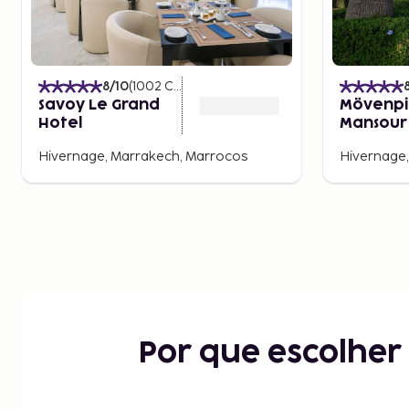
8
/10
(
1002
Classificações
)
Savoy Le Grand
Mövenpi
Hotel
Mansour
Marrake
Hivernage, Marrakech, Marrocos
Hivernage
Por que escolhe