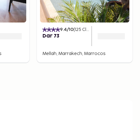
9.4
/10
(
125
Classificações
)
Dar 73
s
Mellah, Marrakech, Marrocos