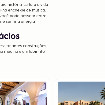
a história, cultura e vida
-Fna enche-se de música,
 você pode passear entre
 e sentir a energia
ácios
ressionantes construções
ga medina é um labirinto
 artesanato até
mpo, mas com a pulsação
h
 amante de cultura,
idade oferecem têxteis
 pausa da agitação, pode
os tranquilos e plantas