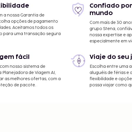
xibilidade
Confiado por
mundo
m a nossa Garantia de
scolha opções de pagamento
Com mais de 30 anos
dades. Aceitamos todos os
grupo Stena, confiá
o para uma transação segura
nossa expertise e ap
especialmente em vi
gem fácil
Viaje do seu 
 com nosso sistema de
Escolha entre uma a
a Planejadora de Viagem AI,
aluguéis de férias e
r as melhores ofertas, com a
flexibilidade e opçõ
oteção de pacote.
possa viajar como qu