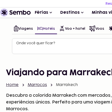
Res
Férias
Destinos
Minhas v
Viagens
Hotéis
Voo + hotel
Voos
Onde você quer ficar?
Viajando para Marrakec
Home
Marrocos
Marrakech
Descubra a colorida Marrakech com mercados, p
experiências únicas. Perfeito para uma viagem 
Marrocos.