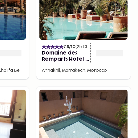
)
7.8
/10
(
25
Classificações
)
Domaine des
Remparts Hotel &
Spa
Ouahat Sidi Brahim, Douar Khalifa Ben Mbarek, Marrakech, Morocco
Annakhil, Marrakech, Morocco