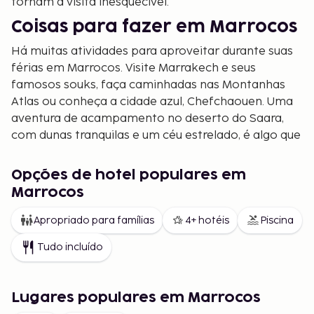
tornam a visita inesquecível.
Coisas para fazer em Marrocos
Há muitas atividades para aproveitar durante suas
férias em Marrocos. Visite Marrakech e seus
famosos souks, faça caminhadas nas Montanhas
Atlas ou conheça a cidade azul, Chefchaouen. Uma
aventura de acampamento no deserto do Saara,
com dunas tranquilas e um céu estrelado, é algo que
muitos sonham.
Opções de hotel populares em
Comida e sabores
Marrocos
A culinária marroquina é uma experiência à parte.
Pratos clássicos como tagine e cuscuz são repletos
Apropriado para famílias
4+ hotéis
Piscina
de sabor e especiarias. Nas ruas, você pode
Tudo incluído
experimentar suco de laranja fresco, pão recém-
assado e doces deliciosos. A comida se torna uma
maneira natural de vivenciar a cultura do país.
Lugares populares em Marrocos
Férias em Marrocos – cidade e