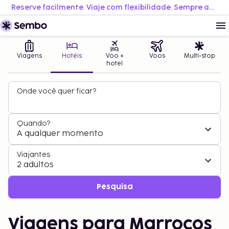
Reserve facilmente. Viaje com flexibilidade. Sempre ao melhor preço.
Viagens
Hotéis
Voo +
Voos
Multi-stop
hotel
Onde você quer ficar?
Quando?
A qualquer momento
Viajantes
2 adultos
Pesquisa
Viagens para Marrocos