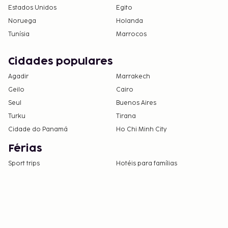
Estados Unidos
Egito
Noruega
Holanda
Tunísia
Marrocos
Cidades populares
Agadir
Marrakech
Geilo
Cairo
Seul
Buenos Aires
Turku
Tirana
Cidade do Panamá
Ho Chi Minh City
Férias
Sport trips
Hotéis para famílias