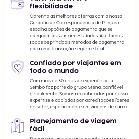
Imposto municipal: 2.00 EUR por pessoa, por
flexibilidade
noite para um máximo de 7 noites. Este
Obtenha as melhores ofertas com a nossa
imposto não é aplicado a crianças com menos
Garantia de Correspondência de Preços e
de 12 anos anos.
escolha opções de pagamento que se
adequam às suas necessidades. Aceitamos
Incluímos todas as taxas que o alojamento nos
todos os principais métodos de pagamento
comunicou.
para uma transação segura e fácil.
Todas as pessoas alojadas, incluindo crianças,
Confiado por viajantes em
deverão estar presentes durante o registo de
todo o mundo
entrada e exibir o respetivo documento de
identificação ou passaporte.
Com mais de 30 anos de experiência, a
Sembo faz parte do grupo Stena, confiável
Devido às regulamentações nacionais, as
globalmente. Somos reconhecidos por nossa
transações em numerário neste alojamento
expertise e apoiados por acreditações líderes
não poderão exceder 5000 EUR. Para mais
do setor, especialmente em viagens de carro.
informações, contacte o alojamento através
dos dados que constam na confirmação de
Planejamento de viagem
reserva.
fácil
A tarifa de arrendamento deste alojamento
Planeje sua viagem rapidamente com nosso