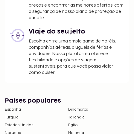
Este alojamento situa-se no Parque Nacional Ba Vì.
preços e encontrar as melhores ofertas, com
A taxa obrigatória adicional indicada inclui a taxa
a segurança de nosso plano de proteção de
obrigatória de entrada no parque, cobrada à
pacote.
entrada principal do mesmo.
Apenas é permitido o acesso aos quartos a
Viaje do seu jeito
clientes registados.
Escolha entre uma ampla gama de hotéis,
O alojamento é limpo por profissionais.
companhias aéreas, aluguéis de férias e
Disponibilização de opções de pagamento sem
atividades. Nossa plataforma oferece
numerário em todas as transações.
flexibilidade e opções de viagem
O alojamento disponibiliza check-in sem
sustentáveis, para que você possa viajar
como quiser.
contacto e check-out sem contacto.
Este alojamento aberto à comunidade LGBTQ+
aceita clientes de qualquer orientação sexual e
identidade de género.
Países populares
Espanha
Dinamarca
Turquia
Tailândia
Estados Unidos
Egito
Noruega
Holanda