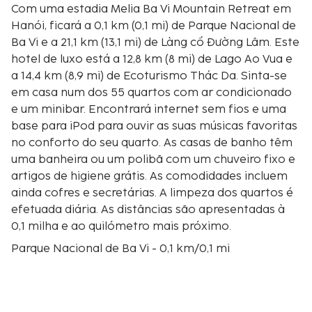
Com uma estadia Melia Ba Vi Mountain Retreat em
Hanói, ficará a 0,1 km (0,1 mi) de Parque Nacional de
Ba Vi e a 21,1 km (13,1 mi) de Làng cổ Đường Lâm. Este
hotel de luxo está a 12,8 km (8 mi) de Lago Ao Vua e
a 14,4 km (8,9 mi) de Ecoturismo Thác Da. Sinta-se
em casa num dos 55 quartos com ar condicionado
e um minibar. Encontrará internet sem fios e uma
base para iPod para ouvir as suas músicas favoritas
no conforto do seu quarto. As casas de banho têm
uma banheira ou um polibã com um chuveiro fixo e
artigos de higiene grátis. As comodidades incluem
ainda cofres e secretárias. A limpeza dos quartos é
efetuada diária. As distâncias são apresentadas à
0,1 milha e ao quilómetro mais próximo.
Parque Nacional de Ba Vi - 0,1 km/0,1 mi
Lago Ao Vua - 12,8 km/8 mi
Ecoturismo Thác Da - 14,4 km/8,9 mi
Parque Temático Khoang Xanh Suoi Tiên - 15,3