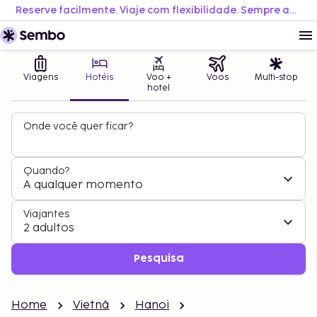
Reserve facilmente. Viaje com flexibilidade. Sempre ao melhor preço.
Viagens
Hotéis
Voo +
Voos
Multi-stop
hotel
Onde você quer ficar?
Quando?
A qualquer momento
Viajantes
2 adultos
Pesquisa
Home
Vietnã
Hanoi