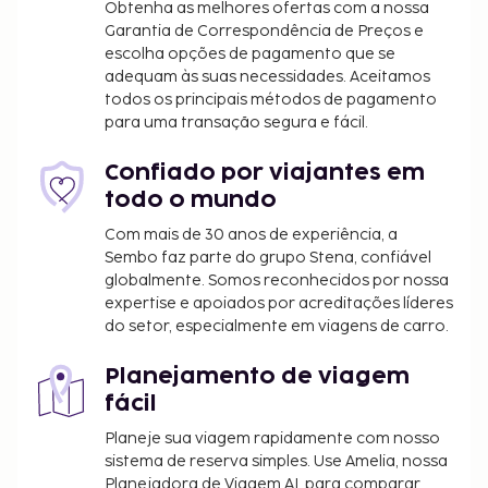
para organizar os seus eventos. Há estacionamento
Obtenha as melhores ofertas com a nossa
grátis no local. Relaxe no spa de serviço completo,
Garantia de Correspondência de Preços e
escolha opções de pagamento que se
que oferece tratamentos corporais e tratamentos
adequam às suas necessidades. Aceitamos
faciais. Se procura entretenimento e atividades
todos os principais métodos de pagamento
recreativas, encontrará um health club, uma piscina
para uma transação segura e fácil.
exterior e um banho turco. As facilidades adicionais
incluem Wi-fi grátis, serviços de concierge e
Confiado por viajantes em
serviços para casamentos. Peça o seu cocktail
todo o mundo
favorito no bar/lounge.
Com mais de 30 anos de experiência, a
O alojamento irá solicitar-lhe o pagamento dos
Sembo faz parte do grupo Stena, confiável
seguintes custos. Podem incluir os impostos
globalmente. Somos reconhecidos por nossa
aplicáveis:
expertise e apoiados por acreditações líderes
do setor, especialmente em viagens de carro.
Taxa no destino: 60000 VND por pessoa, por
estadia. Esta taxa não se aplica a crianças com
Planejamento de viagem
menos de 1 ano.
fácil
Incluímos todas as taxas que o alojamento nos
Planeje sua viagem rapidamente com nosso
comunicou.
sistema de reserva simples. Use Amelia, nossa
Planejadora de Viagem AI, para comparar