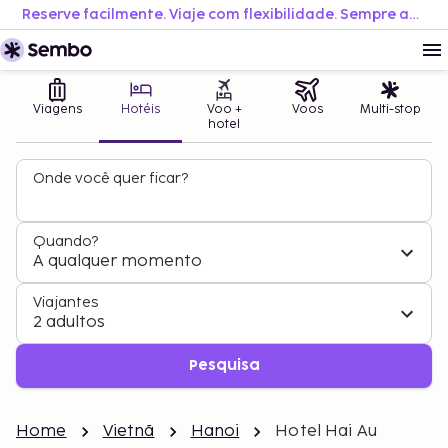
Reserve facilmente. Viaje com flexibilidade. Sempre ao melhor preço.
Viagens
Hotéis
Voo +
Voos
Multi-stop
hotel
Onde você quer ficar?
Quando?
A qualquer momento
Viajantes
2 adultos
Pesquisa
Home
Vietnã
Hanoi
Hotel Hai Au