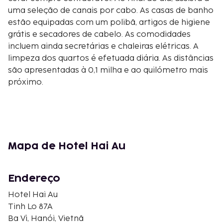
uma seleção de canais por cabo. As casas de banho
estão equipadas com um polibã, artigos de higiene
grátis e secadores de cabelo. As comodidades
incluem ainda secretárias e chaleiras elétricas. A
limpeza dos quartos é efetuada diária. As distâncias
são apresentadas à 0,1 milha e ao quilómetro mais
próximo.
Parque Nacional de Ba Vi - 1,1 km/0,7 mi
Lago Ao Vua - 5,4 km/3,4 mi
Parque Temático Khoang Xanh Suoi Tiên - 10,1
km/6,3 mi
Làng cổ Đường Lâm - 11,1 km/6,9 mi
Mapa de Hotel Hai Au
Cidadela de Son Tay - 11,5 km/7,1 mi
Lago Vạc - 35,3 km/21,9 mi
Endereço
Complexo Desportivo de Jogos de Interior de Hanói
- 41,5 km/25,8 mi
Hotel Hai Au
Universidade do Comércio do Vietname - 41,6
Tinh Lo 87A
km/25,9 mi
Ba Vì, Hanói, Vietnã