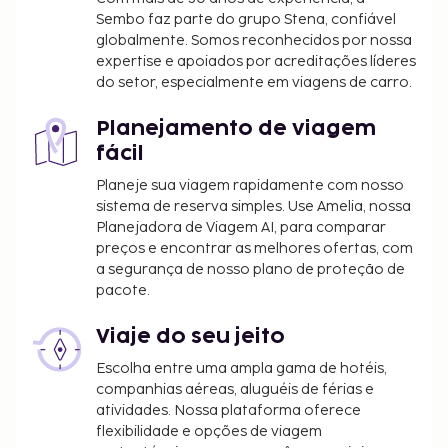
Sembo faz parte do grupo Stena, confiável
seguintes custos. Podem incluir os impostos
globalmente. Somos reconhecidos por nossa
aplicáveis:
expertise e apoiados por acreditações líderes
Depósito em numerário durante as Férias da
do setor, especialmente em viagens de carro.
Páscoa: 300.0 VND por estadia.
Planejamento de viagem
Incluímos todas as taxas que o alojamento nos
fácil
comunicou.
Planeje sua viagem rapidamente com nosso
sistema de reserva simples. Use Amelia, nossa
Planejadora de Viagem AI, para comparar
preços e encontrar as melhores ofertas, com
a segurança de nosso plano de proteção de
pacote.
Viaje do seu jeito
Escolha entre uma ampla gama de hotéis,
companhias aéreas, aluguéis de férias e
atividades. Nossa plataforma oferece
flexibilidade e opções de viagem