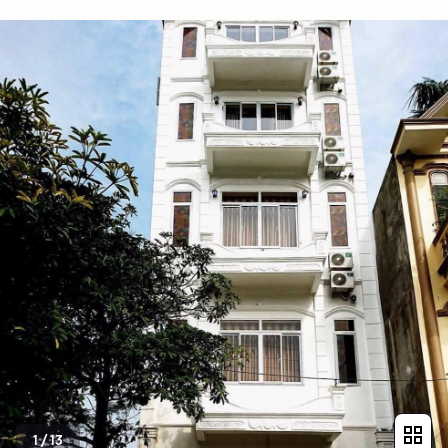
1
/
13