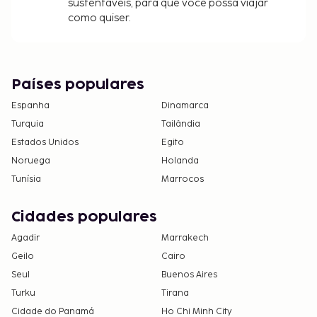
sustentáveis, para que você possa viajar
como quiser.
Países populares
Espanha
Dinamarca
Turquia
Tailândia
Estados Unidos
Egito
Noruega
Holanda
Tunísia
Marrocos
Cidades populares
Agadir
Marrakech
Geilo
Cairo
Seul
Buenos Aires
Turku
Tirana
Cidade do Panamá
Ho Chi Minh City