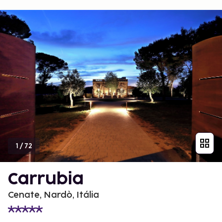
1
/
72
Carrubia
Cenate, Nardò, Itália