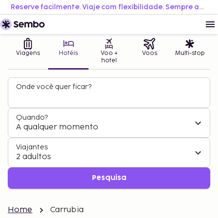
Reserve facilmente. Viaje com flexibilidade. Sempre ao melhor preço.
Viagens
Hotéis
Voo +
Voos
Multi-stop
hotel
Onde você quer ficar?
Quando?
A qualquer momento
Viajantes
2 adultos
Pesquisa
Home
Carrubia