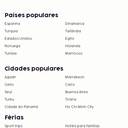
Países populares
Espanha
Dinamarca
Turquia
Tailândia
Estados Unidos
Egito
Noruega
Holanda
Tunísia
Marrocos
Cidades populares
Agadir
Marrakech
Geilo
Cairo
Seul
Buenos Aires
Turku
Tirana
Cidade do Panamá
Ho Chi Minh City
Férias
Sport trips
Hotéis para famílias