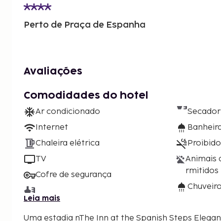
Perto de Praça de Espanha
Avaliações
Comodidades do hotel
Ar condicionado
Secador
Internet
Banheira
Chaleira elétrica
Proibid
TV
Animais 
rmitidos
Cofre de segurança
Chuveir
Leia mais
Uma estadia nThe Inn at the Spanish Steps Elegant