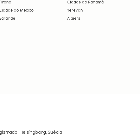
Tirana
Cidade do Panamá
Cidade do México
Yerevan
Sarande
Algiers
gistrada: Helsingborg, Suécia