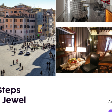
Steps
e Jewel
Ae