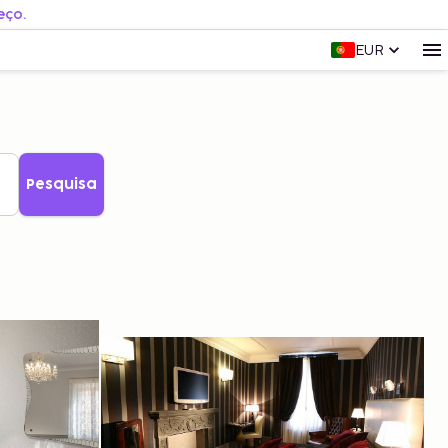
eço.
EUR
Pesquisa