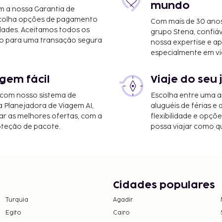
mundo
m a nossa Garantia de
scolha opções de pagamento
Com mais de 30 anos
dades. Aceitamos todos os
grupo Stena, confiá
o para uma transação segura
nossa expertise e ap
especialmente em vi
gem fácil
Viaje do seu 
 com nosso sistema de
Escolha entre uma a
de Roma - Leonardo da
a Planejadora de Viagem AI,
aluguéis de férias e
r as melhores ofertas, com a
flexibilidade e opçõ
oteção de pacote.
possa viajar como qu
 limpeza a seco, uma
A casa de
al diariamente entre as
eguintes custos. Podem
Cidades populares
Turquia
Agadir
 noite para um máximo de
Egito
Cairo