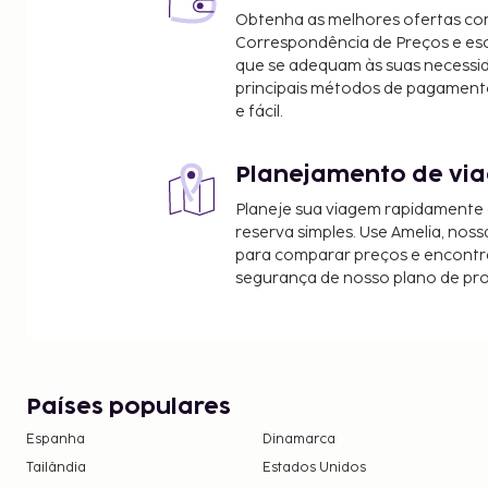
Fonte de Trevi - 0,7 km/0,4 mi
Obtenha as melhores ofertas co
Piazza Barberini - 0,7 km/0,4 mi
Correspondência de Preços e e
Piazza del Popolo - 0,7 km/0,4 mi
que se adequam às suas necessi
Via Veneto - 0,7 km/0,4 mi
principais métodos de pagament
e fácil.
Terrazza del Pincio - 0,8 km/0,5 mi
Piazza della Rotonda - 1 km/0,6 mi
Planejamento de via
Os aeroportos mais próximos são:
Aeroporto de Ciampino (CIA) - 29,4 km/18,2 mi
Planeje sua viagem rapidamente
Roma (FCO-Fiumicino - Aeroporto Internacional 
reserva simples. Use Amelia, noss
Vinci) - 31,4 km/19,5 mi
para comparar preços e encontra
segurança de nosso plano de pr
As principais comodidades incluem um serviço de
receção aberta 24 horas e armazenamento de bagagem. 
hóspedes serve pequenos-almoços de cozinha loc
6:30 e as 10:30 mediante uma sobretaxa.
O alojamento irá solicitar-lhe o pagamento dos s
Países populares
incluir os impostos aplicáveis:
Espanha
Dinamarca
Imposto municipal: 7.00 EUR por pessoa, por
Tailândia
Estados Unidos