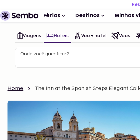
Res
Férias
Destinos
Minhas v
Viagens
Hotéis
Voo + hotel
Voos
Onde você quer ficar?
Home
The Inn at the Spanish Steps Elegant Coll