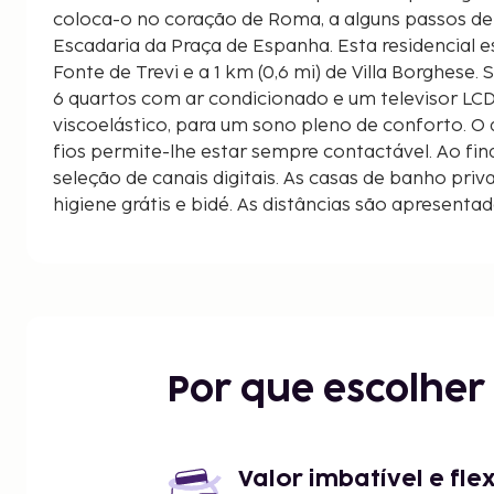
coloca-o no coração de Roma, a alguns passos de
Escadaria da Praça de Espanha. Esta residencial está a 0,7 km (0,4 mi) de
Fonte de Trevi e a 1 km (0,6 mi) de Villa Borghese
6 quartos com ar condicionado e um televisor LC
viscoelástico, para um sono pleno de conforto. O
fios permite-lhe estar sempre contactável. Ao fina
seleção de canais digitais. As casas de banho priv
higiene grátis e bidé. As distâncias são apresentad
quilómetro mais próximo.
Via Condotti - 0,1 km/0,1 mi
Praça de Espanha - 0,1 km/0,1 mi
Escadaria da Praça de Espanha - 0,1 km/0,1 mi
Via del Babuino - 0,2 km/0,1 mi
Via del Corso - 0,3 km/0,2 mi
Por que escolhe
Villa Medici - 0,5 km/0,3 mi
Via del Tritone - 0,5 km/0,3 mi
Rio Tibre - 0,7 km/0,4 mi
Piazza di Trevi - 0,7 km/0,4 mi
Valor imbatível e fle