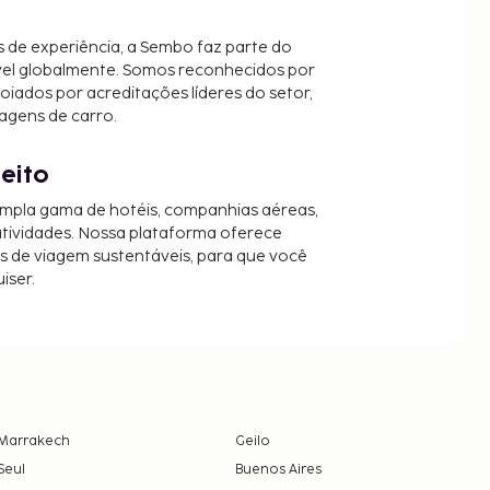
 de experiência, a Sembo faz parte do
vel globalmente. Somos reconhecidos por
oiados por acreditações líderes do setor,
agens de carro.
jeito
mpla gama de hotéis, companhias aéreas,
 atividades. Nossa plataforma oferece
es de viagem sustentáveis, para que você
iser.
Marrakech
Geilo
Seul
Buenos Aires