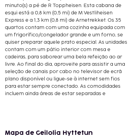
minuto(s) a pé de R Toppheisen. Esta cabana de
esqui está a 0,8 km (0,5 mi) de M Vestliheisen
Express e a 1,3 km (0,8 mi) de Arnetrekket. Os 35
quartos contam com uma cozinha equipada com
um frigorífico/congelador grande e um forno, se
quiser preparar aquele prato especial. As unidades
contam com um pátio interior com mesa e
cadeiras, para saborear uma bela refeição ao ar
livre. Ao final do dia, aproveite para assistir a uma
seleção de canais por cabo no televisor de ecrã
plano disponível ou ligue-se à internet sem fios
para estar sempre conectado. As comodidades
incluem ainda áreas de estar separadas e
cafeteiras/bules. Há micro-ondas disponível a
pedido. As distâncias são apresentadas à 0,1 milha e
ao quilómetro mais próximo.
S Kikutheisen - 0,1 km/0,1 mi
R Toppheisen - 0,5 km/0,3 mi
Mapa de Geilolia Hyttetun