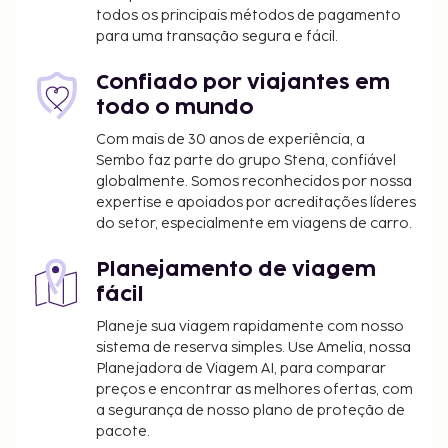
Estadia de animais de estimação: 300 NOK por
todos os principais métodos de pagamento
animal, por estadia
para uma transação segura e fácil.
Micro-ondas no quarto: 100 NOK por estadia
Taxa de cadeira para bebés: 150 NOK por
Confiado por viajantes em
estadia
todo o mundo
A lista anterior pode não estar completa. As taxas e
Com mais de 30 anos de experiência, a
Sembo faz parte do grupo Stena, confiável
os depósitos podem não incluir impostos e estão
globalmente. Somos reconhecidos por nossa
sujeitos a alterações.
expertise e apoiados por acreditações líderes
Há trabalhos de construção a decorrer num
do setor, especialmente em viagens de carro.
edifício próximo e que poderão eventualmente
gerar um certo nível de ruído.
Planejamento de viagem
O alojamento aceita animais de estimação
fácil
apenas em quartos específicos e aplica outras
Planeje sua viagem rapidamente com nosso
restrições aos mesmos (haverá lugar a custos
sistema de reserva simples. Use Amelia, nossa
adicionais, devidamente discriminados na
Planejadora de Viagem AI, para comparar
secção "Taxas"). Os clientes deverão contactar
preços e encontrar as melhores ofertas, com
diretamente o alojamento no sentido de
a segurança de nosso plano de proteção de
pacote.
organizar a estadia dos seus animais de