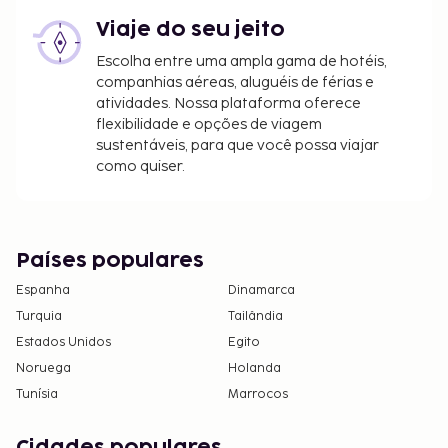
estimação, utilizando para tal as informações
Viaje do seu jeito
de contacto que constam na sua confirmação
de reserva.
Escolha entre uma ampla gama de hotéis,
O alojamento é limpo por profissionais.
companhias aéreas, aluguéis de férias e
atividades. Nossa plataforma oferece
O alojamento disponibiliza check-in sem
flexibilidade e opções de viagem
contacto e check-out sem contacto.
sustentáveis, para que você possa viajar
Este alojamento aberto à comunidade LGBTQ+
como quiser.
aceita clientes de qualquer orientação sexual e
identidade de género.
Países populares
Espanha
Dinamarca
Turquia
Tailândia
Estados Unidos
Egito
Noruega
Holanda
Tunísia
Marrocos