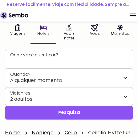
Reserve facilmente. Viaje com flexibilidade. Sempre ao melhor preço.
Viagens
Hotéis
Voo +
Voos
Multi-stop
hotel
Onde você quer ficar?
Quando?
A qualquer momento
Viajantes
2 adultos
Pesquisa
Home
Noruega
Geilo
Geilolia Hyttetun