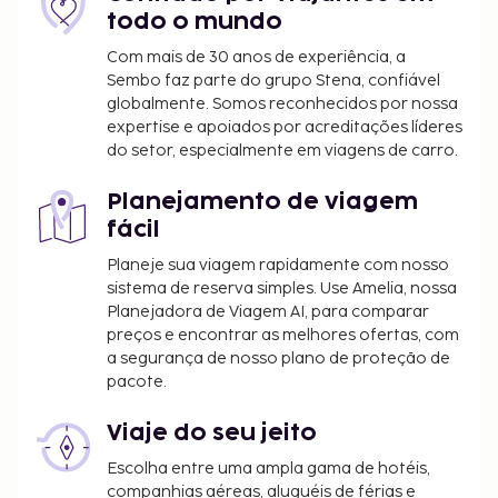
Cama desdobrável: 1700.0 INR por dia
todo o mundo
A lista anterior pode não estar completa. As taxas e
Com mais de 30 anos de experiência, a
Sembo faz parte do grupo Stena, confiável
os depósitos podem não incluir impostos e estão
globalmente. Somos reconhecidos por nossa
sujeitos a alterações.
expertise e apoiados por acreditações líderes
É possível que as crianças não tenham direito
do setor, especialmente em viagens de carro.
ao pequeno-almoço gratuitamente.
Não são permitidos animais de estimação
Planejamento de viagem
neste alojamento, incluindo animais de
fácil
assistência.
Planeje sua viagem rapidamente com nosso
sistema de reserva simples. Use Amelia, nossa
Planejadora de Viagem AI, para comparar
preços e encontrar as melhores ofertas, com
a segurança de nosso plano de proteção de
pacote.
Viaje do seu jeito
Escolha entre uma ampla gama de hotéis,
companhias aéreas, aluguéis de férias e