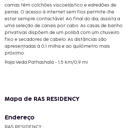
camas têm colchões viscoelástico e edredões de
penas. O acesso à internet sem fios permite-lhe
estar sempre contactável. Ao final do dia, assista a
uma seleção de canais por cabo. As casas de banho
privativas dispõem de um polibã com um chuveiro
fixo e secadores de cabelo. As distâncias são
apresentadas à 0,1 milha e ao quilómetro mais
próximo.
Raja Veda Pathashala - 1,5 km/0,9 mi
Srinivasa Ramanujan House - 1,7 km/1 mi
Templo de Sarangapani - 2 km/1,2 mi
Kasi Viswanathar Temple - 2,3 km/1,4 mi
Ramaswamy Temple - 2,5 km/1,5 mi
Brahma Temple - 2,6 km/1,6 mi
Mapa de RAS RESIDENCY
Chakrapani Temple - 3,3 km/2,1 mi
Shiva temple of Darasuramis - 4,7 km/2,9 mi
Templo de Airavateshwara - 4,7 km/2,9 mi
Endereço
Sani Bhagawan Temple - 5,2 km/3,2 mi
RAS RESIDENCY