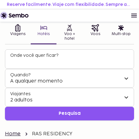
Reserve facilmente. Viaje com flexibilidade. Sempre ao melhor preço.
Viagens
Hotéis
Voo +
Voos
Multi-stop
hotel
Onde você quer ficar?
Quando?
A qualquer momento
Viajantes
2 adultos
Pesquisa
Home
RAS RESIDENCY