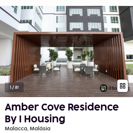
1
/
81
Amber Cove Residence
By I Housing
Malacca, Malásia