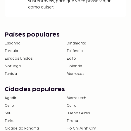
sustentáveis, para que você possa viajar
como quiser.
Países populares
Espanha
Dinamarca
Turquia
Tailândia
Estados Unidos
Egito
Noruega
Holanda
Tunísia
Marrocos
Cidades populares
Agadir
Marrakech
Geilo
Cairo
Seul
Buenos Aires
Turku
Tirana
Cidade do Panamá
Ho Chi Minh City