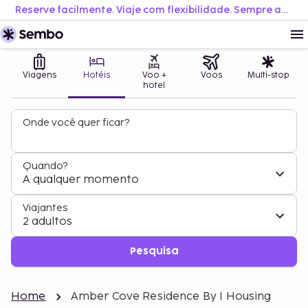
Reserve facilmente. Viaje com flexibilidade. Sempre ao melhor preço.
Viagens
Hotéis
Voo +
Voos
Multi-stop
hotel
Onde você quer ficar?
Quando?
A qualquer momento
Viajantes
2 adultos
Pesquisa
Home
Amber Cove Residence By I Housing