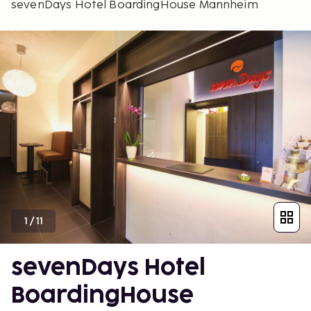
sevenDays Hotel BoardingHouse Mannheim
1
/
11
sevenDays Hotel
BoardingHouse