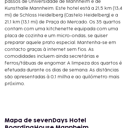
passos de Universidade de Mannheim e de
Kunsthalle Mannheim. Este hotel está a 21,5 km (13,4
mi) de Schloss Heidelberg (Castelo Heidelberg) e a
21,1 km (13,1 mi) de Praça do Mercado. Os 35 quartos
contam com uma kitchenette equipada com uma
placa de cozinha e um micro-ondas, se quiser
preparar aquele prato especial. Mantenha-se em
contacto graças à internet sem fios. As
comodidades incluem ainda secretárias e
ferros/tábuas de engomar. A limpeza dos quartos é
efetuada durante os dias de semana. As distâncias
são apresentadas à 0,1 milha e ao quilómetro mais
próximo.
Universidade de Mannheim - 0,2 km/0,1 mi
Kunsthalle Mannheim - 0,3 km/0,2 mi
Depósito de Água de Mannheim - 0,3 km/0,2 mi
Torre de Água - 0,3 km/0,2 mi
Friedrichsplatz - 0,4 km/0,2 mi
Mapa de sevenDays Hotel
Centro de Congressos de Mannheim's Rosengarten -
BoardingHouse Mannheim