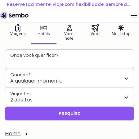
Reserve facilmente. Viaje com flexibilidade. Sempre ao melhor preço.
Viagens
Hotéis
Voo +
Voos
Multi-stop
hotel
Onde você quer ficar?
Quando?
A qualquer momento
Viajantes
2 adultos
Pesquisa
Home