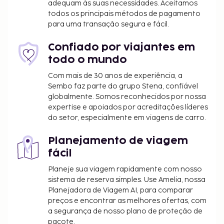
adequam às suas necessidades. Aceitamos
A lista anterior pode não estar completa. As taxas e
todos os principais métodos de pagamento
os depósitos podem não incluir impostos e estão
para uma transação segura e fácil.
sujeitos a alterações.
Confiado por viajantes em
todo o mundo
Com mais de 30 anos de experiência, a
Sembo faz parte do grupo Stena, confiável
globalmente. Somos reconhecidos por nossa
expertise e apoiados por acreditações líderes
do setor, especialmente em viagens de carro.
Planejamento de viagem
fácil
Planeje sua viagem rapidamente com nosso
sistema de reserva simples. Use Amelia, nossa
Planejadora de Viagem AI, para comparar
preços e encontrar as melhores ofertas, com
a segurança de nosso plano de proteção de
pacote.