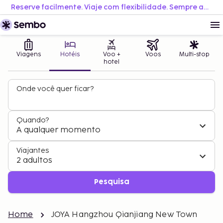
Reserve facilmente. Viaje com flexibilidade. Sempre ao melhor preço.
Viagens
Hotéis
Voo +
Voos
Multi-stop
hotel
Onde você quer ficar?
Quando?
A qualquer momento
Viajantes
2 adultos
Pesquisa
Home
JOYA Hangzhou Qianjiang New Town