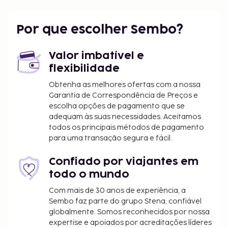
Museu de Arte em Bronze de Zhu Bingren - 4,9
km/3,1 mi
Rua Antiga de Qinghefang - 5 km/3,1 mi
Por que escolher Sembo?
Primeiro Hospital Afiliado da Universidade de
Zhejiang - 5 km/3,1 mi
Valor imbatível e
O aeroporto principal mais próximo é o de
flexibilidade
Hangzhou (HGH-Aeroporto Internacional de
Obtenha as melhores ofertas com a nossa
Xiaoshan) - 26,3 km/16,3 mi
Garantia de Correspondência de Preços e
escolha opções de pagamento que se
As principais comodidades incluem Check-in rápido,
adequam às suas necessidades. Aceitamos
registo de saída rápido e um serviço de limpeza a
todos os principais métodos de pagamento
seco. Não perca as várias atividades recreativas e
para uma transação segura e fácil.
de entretimento ao seu dispor, incluindo uma sala
de fitness. O espaço oferece ainda Wi-fi grátis e
Confiado por viajantes em
serviços de concierge. Para recarregar baterias,
todo o mundo
dirija-se ao restaurante dJOYA Hangzhou Qianjiang
Com mais de 30 anos de experiência, a
New Town. O hotel serve pequenos-almoços buffet
Sembo faz parte do grupo Stena, confiável
diariamente entre as 6:30 e as 10:30 mediante uma
globalmente. Somos reconhecidos por nossa
sobretaxa. A classificação do alojamento, fornecida
expertise e apoiados por acreditações líderes