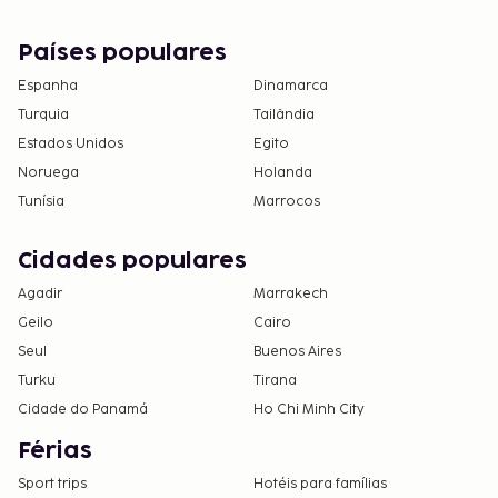
Países populares
Espanha
Dinamarca
Turquia
Tailândia
Estados Unidos
Egito
Noruega
Holanda
Tunísia
Marrocos
Cidades populares
Agadir
Marrakech
Geilo
Cairo
Seul
Buenos Aires
Turku
Tirana
Cidade do Panamá
Ho Chi Minh City
Férias
Sport trips
Hotéis para famílias