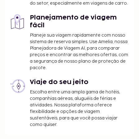
pelo nosso sistema de classificação, tem por base
do setor, especialmente em viagens de carro.
o tipo de alojamento, as comodidades e os
serviços.
Planejamento de viagem
fácil
O alojamento irá solicitar-lhe o pagamento dos
seguintes custos. Podem incluir os impostos
Planeje sua viagem rapidamente com nosso
aplicáveis:
sistema de reserva simples. Use Amelia, nossa
Planejadora de Viagem AI, para comparar
O depósito deverá ser pago por transferência
preços e encontrar as melhores ofertas, com
bancária no prazo de 24 horas após a
a segurança de nosso plano de proteção de
confirmação da reserva.
pacote.
Incluímos todas as taxas que o alojamento nos
Viaje do seu jeito
comunicou.
Escolha entre uma ampla gama de hotéis,
Tarifa de pequeno-almoço buffet: 158 CNY por
companhias aéreas, aluguéis de férias e
adulto e 79 CNY por criança (valores
atividades. Nossa plataforma oferece
aproximados)
flexibilidade e opções de viagem
sustentáveis, para que você possa viajar
A lista anterior pode não estar completa. As taxas e
como quiser.
os depósitos podem não incluir impostos e estão
sujeitos a alterações.