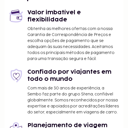
oferecidas por Este hotel. Há estacionamento
grátis no local. Não perca as várias atividades
Valor imbatível e
recreativas e de entretimento ao seu dispor,
flexibilidade
incluindo uma piscina exterior. O espaço oferece
ainda Wi-fi grátis. O hotel serve pequenos-almoços
Obtenha as melhores ofertas com a nossa
Garantia de Correspondência de Preços e
preparados no momento diariamente entre as 7:00
escolha opções de pagamento que se
e as 10:00 mediante uma sobretaxa.
adequam às suas necessidades. Aceitamos
Tarifa de pequeno-almoço preparado no
todos os principais métodos de pagamento
momento: 200 INR por adulto e 200 INR por
para uma transação segura e fácil.
criança (valores aproximados)
Cama desdobrável: 400 INR por noite
Confiado por viajantes em
todo o mundo
A lista anterior pode não estar completa. As taxas e
os depósitos podem não incluir impostos e estão
Com mais de 30 anos de experiência, a
Sembo faz parte do grupo Stena, confiável
sujeitos a alterações.
globalmente. Somos reconhecidos por nossa
Não são permitidos animais de estimação
expertise e apoiados por acreditações líderes
neste alojamento, incluindo animais de
do setor, especialmente em viagens de carro.
assistência.
Planejamento de viagem