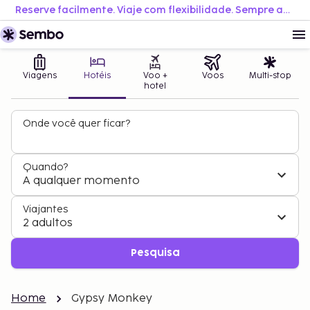
Reserve facilmente. Viaje com flexibilidade. Sempre ao melhor preço.
Viagens
Hotéis
Voo +
Voos
Multi-stop
hotel
Onde você quer ficar?
Quando?
A qualquer momento
Viajantes
2 adultos
Pesquisa
Home
Gypsy Monkey