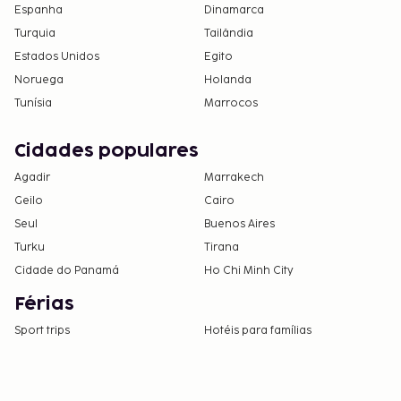
Espanha
Dinamarca
Turquia
Tailândia
Estados Unidos
Egito
Noruega
Holanda
Tunísia
Marrocos
Cidades populares
Agadir
Marrakech
Geilo
Cairo
Seul
Buenos Aires
Turku
Tirana
Cidade do Panamá
Ho Chi Minh City
Férias
Sport trips
Hotéis para famílias