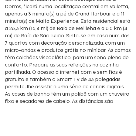
Dorms, ficará numa localização central em Valletta,
apenas a 3 minuto(s) a pé de Grand Harbour e a 11
minuto(s) de Malta Experience. Esta residencial está
a 26,3 km (16,4 mi) de Baía de Mellieha e a 6,5 km (4
mi) de Baía de São Julião. Sinta-se em casa num dos
7 quartos com decoração personalizada, com um
micro-ondas e produtos grátis no minibar. As camas
têm colchões viscoelástico, para um sono pleno de
conforto. Prepare as suas refeições na cozinha
partilhada. O acesso à internet com e sem fios é
gratuito e também o Smart TV de 43 polegadas
permite-lhe assistir a uma série de canais digitais.
As casas de banho têm um polibã com um chuveiro
fixo e secadores de cabelo. As distâncias são
apresentadas à 0,1 milha e ao quilómetro mais
próximo.
Rua do Estreito - 0,1 km/0,1 mi
Grand Harbour - 0,2 km/0,1 mi