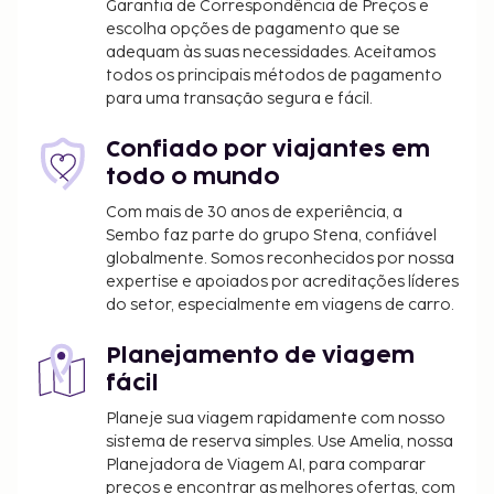
Garantia de Correspondência de Preços e
internet com fios grátis, Check-in rápido e registo
escolha opções de pagamento que se
de saída rápido. Esta casa de hóspedes oferece
adequam às suas necessidades. Aceitamos
áreas para fumadores.
todos os principais métodos de pagamento
para uma transação segura e fácil.
O alojamento irá solicitar-lhe o pagamento dos
seguintes custos. Podem incluir os impostos
Confiado por viajantes em
aplicáveis:
todo o mundo
Imposto municipal: 1.50 EUR por pessoa, por
Com mais de 30 anos de experiência, a
noite para um máximo de 15 noites. Este
Sembo faz parte do grupo Stena, confiável
imposto não é aplicado a crianças com menos
globalmente. Somos reconhecidos por nossa
de 18 anos anos.
expertise e apoiados por acreditações líderes
do setor, especialmente em viagens de carro.
Incluímos todas as taxas que o alojamento nos
comunicou.
Planejamento de viagem
fácil
Planeje sua viagem rapidamente com nosso
sistema de reserva simples. Use Amelia, nossa
Planejadora de Viagem AI, para comparar
preços e encontrar as melhores ofertas, com