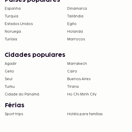
Países populares
Espanha
Dinamarca
Turquia
Tailândia
Estados Unidos
Egito
Noruega
Holanda
Tunísia
Marrocos
Cidades populares
Agadir
Marrakech
Geilo
Cairo
Seul
Buenos Aires
Turku
Tirana
Cidade do Panamá
Ho Chi Minh City
Férias
Sport trips
Hotéis para famílias