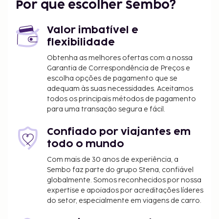
Por que escolher Sembo?
km/18 mi
Pequim (PKX-Aeroporto Internacional de Pequim-
Daxing) - 53,2 km/33,1 mi
Valor imbatível e
flexibilidade
Uma receção aberta 24 horas e armazenamento de
bagagem estão entre o leque de comodidades
Obtenha as melhores ofertas com a nossa
oferecidas por Este hotel. A classificação do
Garantia de Correspondência de Preços e
escolha opções de pagamento que se
alojamento, fornecida pelo nosso sistema de
adequam às suas necessidades. Aceitamos
classificação, tem por base o tipo de alojamento,
todos os principais métodos de pagamento
as comodidades e os serviços.
para uma transação segura e fácil.
Apenas é permitido o acesso aos quartos a
clientes registados.
Confiado por viajantes em
todo o mundo
Com mais de 30 anos de experiência, a
Sembo faz parte do grupo Stena, confiável
globalmente. Somos reconhecidos por nossa
expertise e apoiados por acreditações líderes
do setor, especialmente em viagens de carro.