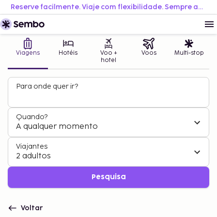
Reserve facilmente. Viaje com flexibilidade. Sempre ao melhor preço.
Viagens
Hotéis
Voo +
Voos
Multi-stop
hotel
Para onde quer ir?
Quando?
A qualquer momento
Viajantes
2 adultos
Pesquisa
Voltar