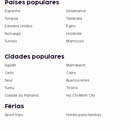
Países populares
Espanha
Dinamarca
Turquia
Tailândia
Estados Unidos
Egito
Noruega
Holanda
Tunísia
Marrocos
Cidades populares
Agadir
Marrakech
Geilo
Cairo
Seul
Buenos Aires
Turku
Tirana
Cidade do Panamá
Ho Chi Minh City
Férias
Sport trips
Hotéis para famílias