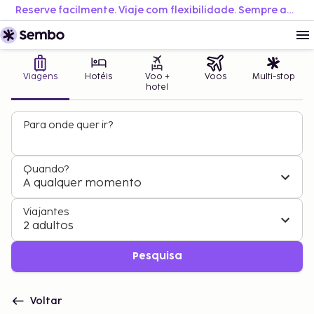
Reserve facilmente. Viaje com flexibilidade. Sempre ao melhor preço.
Viagens
Hotéis
Voo +
Voos
Multi-stop
hotel
Para onde quer ir?
Quando?
A qualquer momento
Viajantes
2 adultos
Pesquisa
Voltar