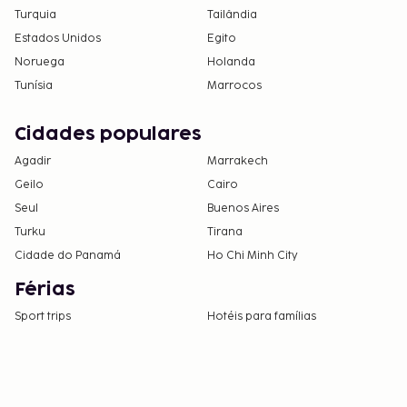
Turquia
Tailândia
Estados Unidos
Egito
Noruega
Holanda
Tunísia
Marrocos
Cidades populares
Agadir
Marrakech
Geilo
Cairo
Seul
Buenos Aires
Turku
Tirana
Cidade do Panamá
Ho Chi Minh City
Férias
Sport trips
Hotéis para famílias