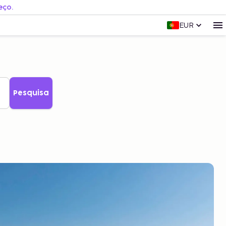
eço.
EUR
Pesquisa