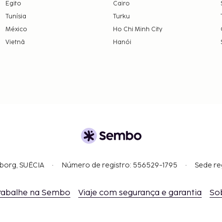
Egito
Cairo
Tunísia
Turku
México
Ho Chi Minh City
Vietnã
Hanói
gborg, SUÉCIA
Número de registro: 556529-1795
Sede re
rabalhe na Sembo
Viaje com segurança e garantia
So