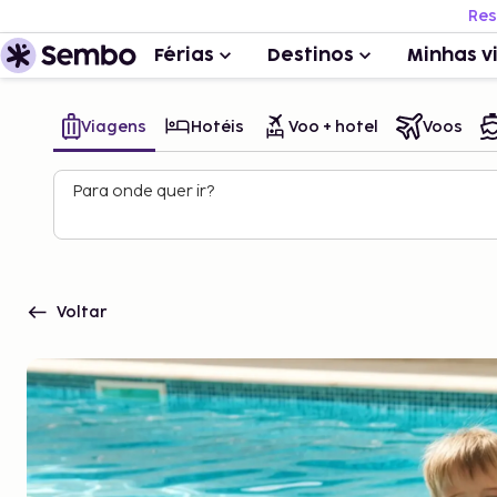
Res
Férias
Destinos
Minhas v
Viagens
Hotéis
Voo + hotel
Voos
Para onde quer ir?
Voltar