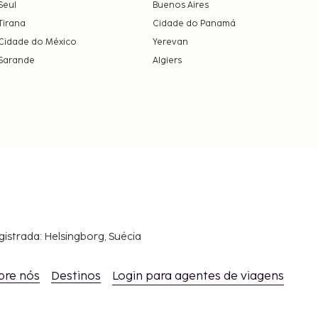
Seul
Buenos Aires
Tirana
Cidade do Panamá
Cidade do México
Yerevan
Sarande
Algiers
gistrada: Helsingborg, Suécia
bre nós
Destinos
Login para agentes de viagens