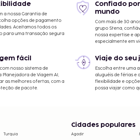
xibilidade
Confiado por
mundo
m a nossa Garantia de
scolha opções de pagamento
Com mais de 30 anos
dades. Aceitamos todos os
grupo Stena, confiá
o para uma transação segura
nossa expertise e ap
especialmente em vi
gem fácil
Viaje do seu 
 com nosso sistema de
Escolha entre uma a
a Planejadora de Viagem AI,
aluguéis de férias e
r as melhores ofertas, com a
flexibilidade e opçõ
oteção de pacote.
possa viajar como qu
Cidades populares
Turquia
Agadir