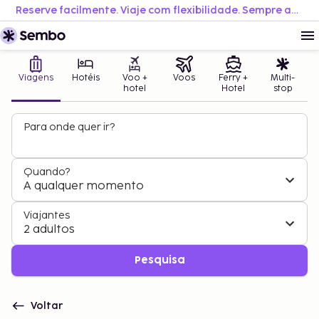
Reserve facilmente. Viaje com flexibilidade. Sempre ao melhor preço.
Viagens
Hotéis
Voo +
Voos
Ferry +
Multi-
hotel
Hotel
stop
Para onde quer ir?
Quando?
A qualquer momento
Viajantes
2 adultos
Pesquisa
Voltar