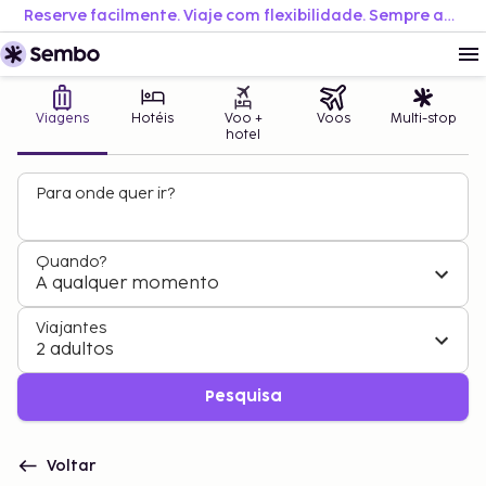
Reserve facilmente. Viaje com flexibilidade. Sempre ao melhor preço.
Viagens
Hotéis
Voo +
Voos
Multi-stop
hotel
Para onde quer ir?
Quando?
A qualquer momento
Viajantes
2 adultos
Pesquisa
Voltar