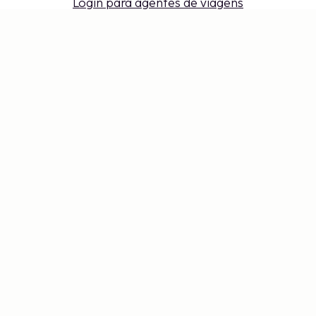
Login para agentes de viagens
Configurações de cookies
Não perca – receba as últimas
atualizações
Mantenha-se atualizado com as últimas novidades
de nós! Obtenha dicas de viagem, inspiração e
acesso a ofertas exclusivas.
Inscrever-se
©
2026
Stena Line Travel Group AB