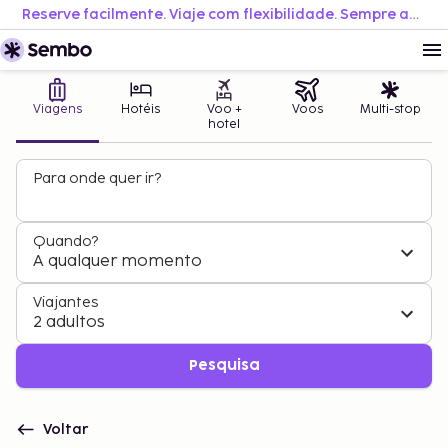
Reserve facilmente. Viaje com flexibilidade. Sempre ao melhor preço.
Viagens
Hotéis
Voo +
Voos
Multi-stop
hotel
Para onde quer ir?
Quando?
A qualquer momento
Viajantes
2 adultos
Pesquisa
Voltar