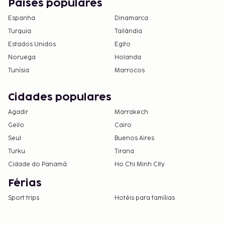
Países populares
Espanha
Dinamarca
Turquia
Tailândia
Estados Unidos
Egito
Noruega
Holanda
Tunísia
Marrocos
Cidades populares
Agadir
Marrakech
Geilo
Cairo
Seul
Buenos Aires
Turku
Tirana
Cidade do Panamá
Ho Chi Minh City
Férias
Sport trips
Hotéis para famílias