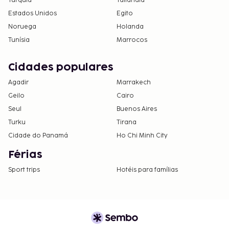
Turquia
Tailândia
Estados Unidos
Egito
Noruega
Holanda
Tunísia
Marrocos
Cidades populares
Agadir
Marrakech
Geilo
Cairo
Seul
Buenos Aires
Turku
Tirana
Cidade do Panamá
Ho Chi Minh City
Férias
Sport trips
Hotéis para famílias