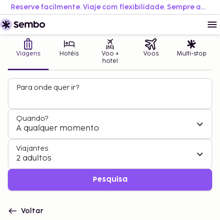
Reserve facilmente. Viaje com flexibilidade. Sempre ao melhor preço.
Viagens
Hotéis
Voo +
Voos
Multi-stop
hotel
Para onde quer ir?
Quando?
A qualquer momento
Viajantes
2 adultos
Pesquisa
Voltar