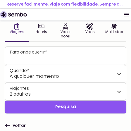
Reserve facilmente. Viaje com flexibilidade. Sempre ao melhor preço.
Viagens
Hotéis
Voo +
Voos
Multi-stop
hotel
Para onde quer ir?
Quando?
A qualquer momento
Viajantes
2 adultos
Pesquisa
Voltar