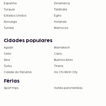
Espanha
Dinamarca
Turquia
Tailândia
Estados Unidos
Egito
Noruega
Holanda
Tunísia
Marrocos
Cidades populares
Agadir
Marrakech
Geilo
Cairo
Seul
Buenos Aires
Turku
Tirana
Cidade do Panamá
Ho Chi Minh City
Férias
Sport trips
Hotéis para famílias