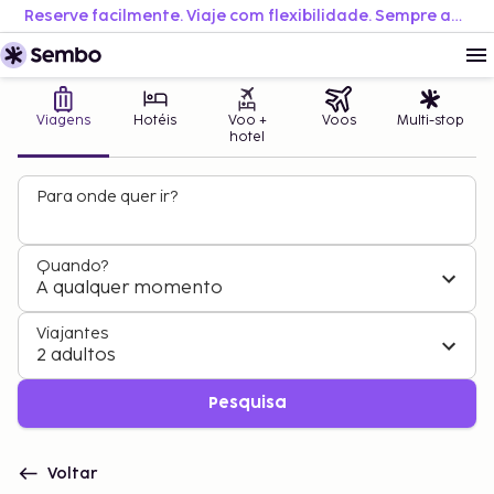
Reserve facilmente. Viaje com flexibilidade. Sempre ao melhor preço.
Viagens
Hotéis
Voo +
Voos
Multi-stop
hotel
Para onde quer ir?
Quando?
A qualquer momento
Viajantes
2 adultos
Pesquisa
Voltar