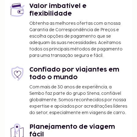
tire partido das várias comodidades e serviços ao
Valor imbatível e
seu dispor, incluindo Wi-fi grátis.
flexibilidade
O alojamento irá solicitar-lhe o pagamento dos
Obtenha as melhores ofertas com a nossa
seguintes custos. Podem incluir os impostos
Garantia de Correspondência de Preços e
aplicáveis:
escolha opções de pagamento que se
Imposto municipal: 3.00 EUR por pessoa, por
adequam às suas necessidades. Aceitamos
todos os principais métodos de pagamento
noite para um máximo de 3 noites. Este
para uma transação segura e fácil.
imposto não é aplicado a crianças com menos
de 13 anos anos.
Confiado por viajantes em
Incluímos todas as taxas que o alojamento nos
todo o mundo
comunicou.
Com mais de 30 anos de experiência, a
Sembo faz parte do grupo Stena, confiável
Berço: 20.0 EUR por estadia
globalmente. Somos reconhecidos por nossa
A lista anterior pode não estar completa. As taxas e
expertise e apoiados por acreditações líderes
do setor, especialmente em viagens de carro.
os depósitos podem não incluir impostos e estão
sujeitos a alterações.
Planejamento de viagem
Todas as pessoas alojadas, incluindo crianças,
fácil