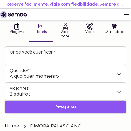
Reserve facilmente. Viaje com flexibilidade. Sempre ao melhor preço.
Viagens
Hotéis
Voo +
Voos
Multi-stop
hotel
Onde você quer ficar?
Quando?
A qualquer momento
Viajantes
2 adultos
Pesquisa
Home
DIMORA PALASCIANO