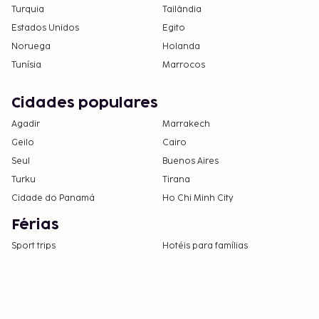
Turquia
Tailândia
Estados Unidos
Egito
Noruega
Holanda
Tunísia
Marrocos
Cidades populares
Agadir
Marrakech
Geilo
Cairo
Seul
Buenos Aires
Turku
Tirana
Cidade do Panamá
Ho Chi Minh City
Férias
Sport trips
Hotéis para famílias