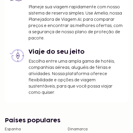
deverão estar presentes durante o registo de
Planeje sua viagem rapidamente com nosso
entrada e exibir o respetivo documento de
sistema de reserva simples. Use Amelia, nossa
identificação ou passaporte.
Planejadora de Viagem AI, para comparar
Devido às regulamentações nacionais, as
preços e encontrar as melhores ofertas, com
transações em numerário neste alojamento
a segurança de nosso plano de proteção de
não poderão exceder 5000 EUR. Para mais
pacote.
informações, contacte o alojamento através
dos dados que constam na confirmação de
Viaje do seu jeito
reserva.
Escolha entre uma ampla gama de hotéis,
companhias aéreas, aluguéis de férias e
atividades. Nossa plataforma oferece
flexibilidade e opções de viagem
sustentáveis, para que você possa viajar
como quiser.
Países populares
Espanha
Dinamarca