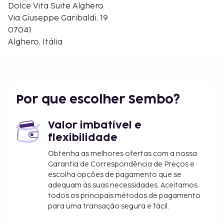
Bastioni Marco Polo - 0,5 km/0,3 mi
Dolce Vita Suite Alghero
Muralhas de Alghero - 0,5 km/0,3 mi
Via Giuseppe Garibaldi, 19
Museu do Coral - 0,5 km/0,3 mi
07041
Praia de San Giovanni - 0,5 km/0,3 mi
Alghero, Itália
Os aeroportos mais próximos são:
Alghero (AHO-Fertilia) - 9,3 km/5,8 mi
Olbia (OLB-Costa Esmeralda) - 135,4 km/84,1 mi
Os clientes podem usufruir de caraterísticas como
Por que escolher Sembo?
uma receção virtual.
O alojamento irá solicitar-lhe o pagamento dos
Valor imbatível e
seguintes custos. Podem incluir os impostos
flexibilidade
aplicáveis:
Obtenha as melhores ofertas com a nossa
Imposto municipal: 2.00 EUR por pessoa, por
Garantia de Correspondência de Preços e
noite para um máximo de 7 noites. Este
escolha opções de pagamento que se
imposto não é aplicado a crianças com menos
adequam às suas necessidades. Aceitamos
todos os principais métodos de pagamento
de 12 anos anos.
para uma transação segura e fácil.
Incluímos todas as taxas que o alojamento nos