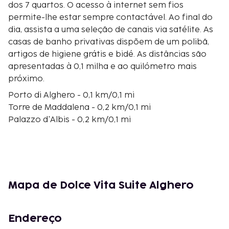
dos 7 quartos. O acesso à internet sem fios
permite-lhe estar sempre contactável. Ao final do
dia, assista a uma seleção de canais via satélite. As
casas de banho privativas dispõem de um polibã,
artigos de higiene grátis e bidé. As distâncias são
apresentadas à 0,1 milha e ao quilómetro mais
próximo.
Porto di Alghero - 0,1 km/0,1 mi
Torre de Maddalena - 0,2 km/0,1 mi
Palazzo d'Albis - 0,2 km/0,1 mi
Piazza Civica - 0,3 km/0,2 mi
Torre del Portal - 0,3 km/0,2 mi
Museo Diocesano d'Arte Sacra - 0,3 km/0,2 mi
Mercato di Alghero - 0,3 km/0,2 mi
Cattedrale di Santa Maria - 0,4 km/0,2 mi
Mapa de Dolce Vita Suite Alghero
Igreja de São Francisco - 0,4 km/0,3 mi
Torre di San Giovanni - 0,4 km/0,3 mi
Museo Casa Manno - 0,4 km/0,3 mi
Endereço