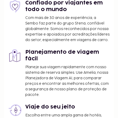
comunicou.
Confiado por viajantes em
todo o mundo
Todas as pessoas alojadas, incluindo crianças,
deverão estar presentes durante o registo de
Com mais de 30 anos de experiência, a
Sembo faz parte do grupo Stena, confiável
entrada e exibir o respetivo documento de
globalmente. Somos reconhecidos por nossa
identificação ou passaporte.
expertise e apoiados por acreditações líderes
Devido às regulamentações nacionais, as
do setor, especialmente em viagens de carro.
transações em numerário neste alojamento
não poderão exceder 5000 EUR. Para mais
Planejamento de viagem
informações, contacte o alojamento através
fácil
dos dados que constam na confirmação de
Planeje sua viagem rapidamente com nosso
reserva.
sistema de reserva simples. Use Amelia, nossa
Planejadora de Viagem AI, para comparar
preços e encontrar as melhores ofertas, com
a segurança de nosso plano de proteção de
pacote.
Viaje do seu jeito
Escolha entre uma ampla gama de hotéis,