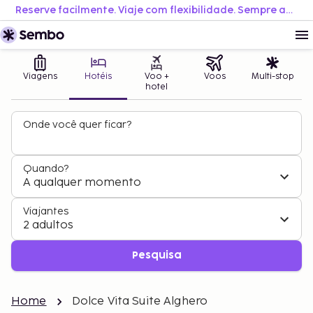
Reserve facilmente. Viaje com flexibilidade. Sempre ao melhor preço.
Viagens
Hotéis
Voo +
Voos
Multi-stop
hotel
Onde você quer ficar?
Quando?
A qualquer momento
Viajantes
2 adultos
Pesquisa
Home
Dolce Vita Suite Alghero