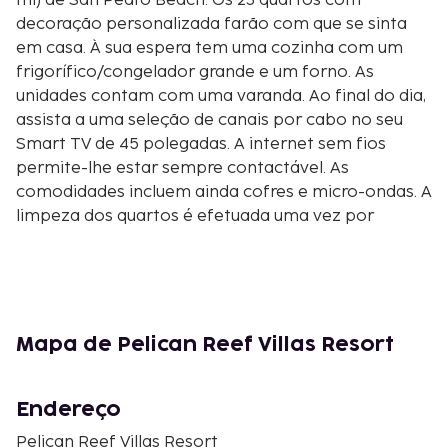
mi) de San Pedro Beach. Os 23 quartos com
decoração personalizada farão com que se sinta
em casa. À sua espera tem uma cozinha com um
frigorífico/congelador grande e um forno. As
unidades contam com uma varanda. Ao final do dia,
assista a uma seleção de canais por cabo no seu
Smart TV de 45 polegadas. A internet sem fios
permite-lhe estar sempre contactável. As
comodidades incluem ainda cofres e micro-ondas. A
limpeza dos quartos é efetuada uma vez por
estadia. As distâncias são apresentadas à 0,1 milha e
ao quilómetro mais próximo.
Belize Barrier Reef - 0,1 km/0,1 mi
Black & White Cultural Entertainment Center - 3,1
km/1,9 mi
Mapa de Pelican Reef Villas Resort
San Pedro Belize Express Water Taxi - 3,7 km/2,3 mi
Marco Gonzalez Archaeological Reserve - 4,2
Endereço
km/2,6 mi
San Pedro Artisans Market - 4,6 km/2,8 mi
Pelican Reef Villas Resort