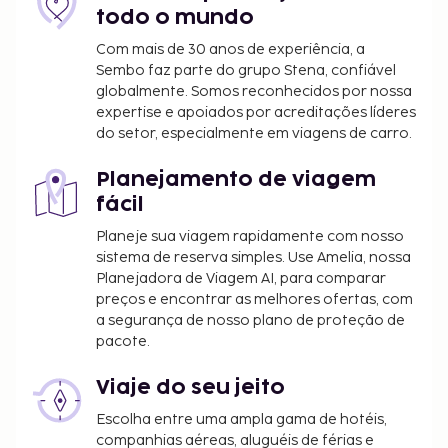
estacionamento grátis no local. Aprecie a beleza do
todo o mundo
areal e aproveite para dar uns mergulhos na praia
Com mais de 30 anos de experiência, a
privada ou tire partido de várias outras atividades
Sembo faz parte do grupo Stena, confiável
recreativas à sua disposição, incluindo uma piscina
globalmente. Somos reconhecidos por nossa
exterior. As facilidades adicionais incluem Wi-fi
expertise e apoiados por acreditações líderes
do setor, especialmente em viagens de carro.
grátis, serviços de concierge e serviço de baby-
sitter (sobretaxa). Para saciar a sede e descontrair
Planejamento de viagem
no final do dia, dirija-se ao bar/lounge ou ao bar de
fácil
praia. Comece as suas manhãs da melhor forma
com um pequeno-almoço completo grátis, servido
Planeje sua viagem rapidamente com nosso
diariamente entre as 7:00 e as 10:30.
sistema de reserva simples. Use Amelia, nossa
Planejadora de Viagem AI, para comparar
Tarifa de transporte (aeroporto): 8.00 USD por
preços e encontrar as melhores ofertas, com
pessoa (ida e volta)
a segurança de nosso plano de proteção de
pacote.
A lista anterior pode não estar completa. As taxas e
os depósitos podem não incluir impostos e estão
Viaje do seu jeito
sujeitos a alterações.
Escolha entre uma ampla gama de hotéis,
A piscina está aberta das 6:00 às 21:30.
companhias aéreas, aluguéis de férias e