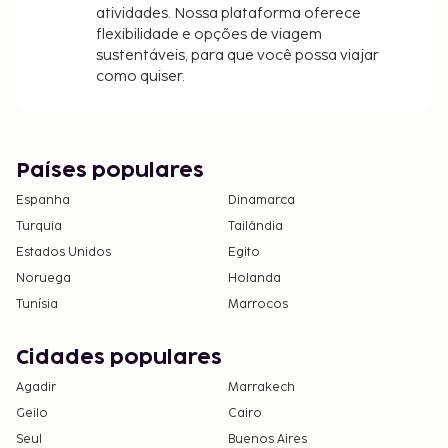
Terá de efetuar uma reserva se quiser desfrutar
atividades. Nossa plataforma oferece
de massagens. As reservas poderão ser
flexibilidade e opções de viagem
efetuadas contactando Este aparthotel antes
sustentáveis, para que você possa viajar
da chegada, utilizando as informações que
como quiser.
constam na sua confirmação de reserva.
Apenas é permitido o acesso aos quartos a
clientes registados.
Não são permitidos animais de estimação
Países populares
neste alojamento, incluindo animais de
Espanha
Dinamarca
assistência.
Turquia
Tailândia
Recomenda-se a utilização de automóvel para
Estados Unidos
Egito
aceder ao alojamento.
Noruega
Holanda
Este alojamento aberto à comunidade LGBTQ+
Tunísia
Marrocos
aceita clientes de qualquer orientação sexual e
identidade de género.
Cidades populares
Agadir
Marrakech
Geilo
Cairo
Seul
Buenos Aires