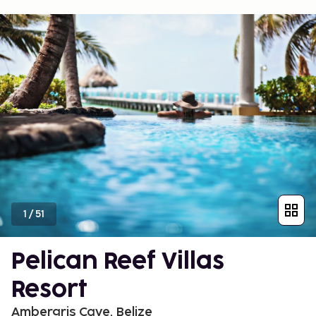
1
/
51
Pelican Reef Villas
Resort
Ambergris Caye, Belize