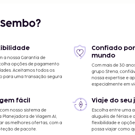
r Sembo?
xibilidade
Confiado por
mundo
m a nossa Garantia de
scolha opções de pagamento
Com mais de 30 anos
dades. Aceitamos todos os
grupo Stena, confiá
o para uma transação segura
nossa expertise e ap
especialmente em vi
m/2,4 mi
gem fácil
Viaje do seu 
 com nosso sistema de
Escolha entre uma a
ik (DBV) - 23,3 km/14,5
a Planejadora de Viagem AI,
aluguéis de férias e
r as melhores ofertas, com a
flexibilidade e opçõ
oteção de pacote.
possa viajar como qu
tilingue,