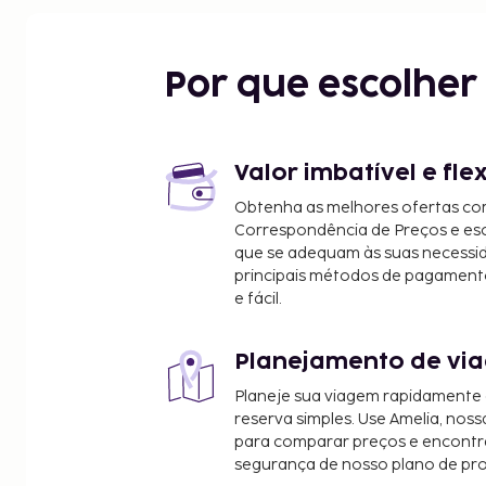
Península Lapad - 0,1 km/0,1 mi
Praia de Lapad - 0,5 km/0,3 mi
Universidade de Dubrovnik - 0,9 km/0,6 mi
Por que escolhe
Praia de Copacabana - 1,4 km/0,9 mi
Porto Gruz - 1,6 km/1 mi
Dubrovnik Shopping Minčeta - 2 km/1,2 mi
Mercado Aberto de Gruz - 2,4 km/1,5 mi
Valor imbatível e fle
Mercante - 2,6 km/1,6 mi
Obtenha as melhores ofertas co
Gruz Harbor - 2,7 km/1,6 mi
Correspondência de Preços e e
Porto de Ferry de Dubrovnik - 2,7 km/1,7 mi
que se adequam às suas necessi
Museu da História Vermelha - 2,7 km/1,7 mi
principais métodos de pagament
e fácil.
Cemitério de Boninovo - 3,1 km/1,9 mi
Praia Bellevue - 3,3 km/2 mi
Rochester Institute of Technology Croatia - 3,9 k
Planejamento de via
Praia Šulić - 4 km/2,5 mi
Planeje sua viagem rapidamente
O aeroporto principal mais próximo é o de Dubrovn
reserva simples. Use Amelia, noss
mi
para comparar preços e encontra
segurança de nosso plano de pr
As principais comodidades incluem assistência mul