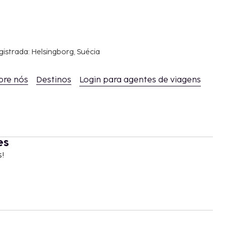
gistrada: Helsingborg, Suécia
bre nós
Destinos
Login para agentes de viagens
es
s!