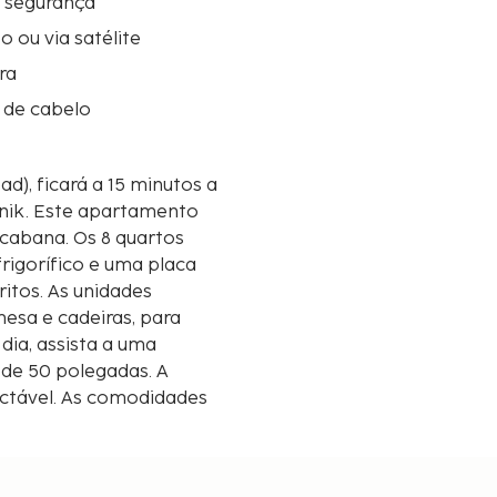
e segurança
o ou via satélite
ra
 de cabelo
d), ficará a 15 minutos a
mento
acabana. Os 8 quartos
igorífico e uma placa
ritos. As unidades
esa e cadeiras, para
 dia, assista a uma
D de 50 polegadas. A
actável. As comodidades
A limpeza dos quartos é
resentadas à 0,1 milha e