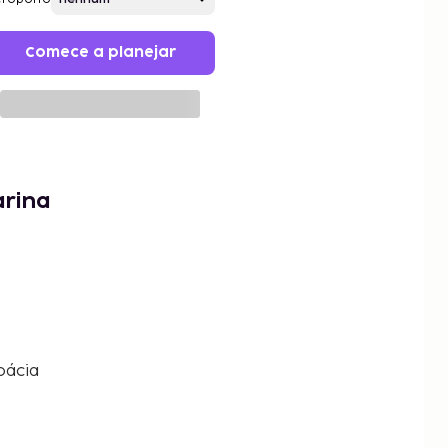
Comece a planejar
arina
oácia