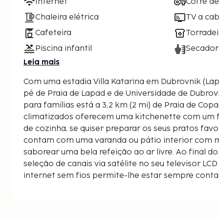
Internet
Cofre d
Chaleira elétrica
TV a cab
Cafeteira
Torradei
Piscina infantil
Secador
Leia mais
Com uma estadia Villa Katarina em Dubrovnik (Lapa
pé de Praia de Lapad e de Universidade de Dubrovnik. Este aparta
para famílias está a 3,2 km (2 mi) de Praia de Cop
climatizados oferecem uma kitchenette com um fr
de cozinha, se quiser preparar os seus pratos favo
contam com uma varanda ou pátio interior com m
saborear uma bela refeição ao ar livre. Ao final do
seleção de canais via satélite no seu televisor LC
internet sem fios permite-lhe estar sempre cont
incluem ainda cofres e áreas de estar separadas. 
efetuada em dias específicos. As distâncias são ap
ao quilómetro mais próximo.