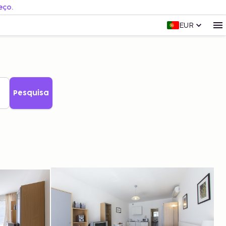
eço.
EUR
Pesquisa