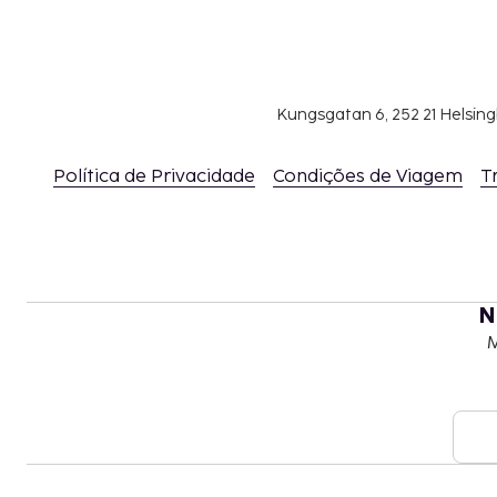
e por noite para hóspedes adultos. Os clientes
pagam 1.33 EUR por noite. As crianças com m
isentas deste imposto.
Incluímos todas as taxas que o alojamento nos c
Kungsgatan 6, 252 21 Helsin
Tarifa de transporte (aeroporto): 250 EUR por v
Política de Privacidade
Condições de Viagem
T
A lista anterior pode não estar completa. As tax
não incluir impostos e estão sujeitos a alterações.
O alojamento permite a estadia grátis de até
igual ou inferior a 18 anos, desde que ocupe
pais ou responsáveis e utilize as camas existe
N
M