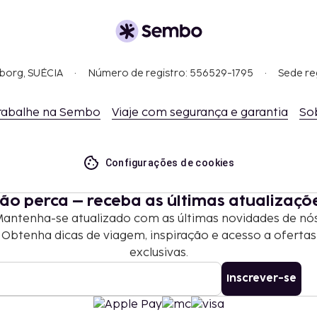
 entre os 12 e os 17 anos
enos 12 anos estão
omunicou.
gborg, SUÉCIA
Número de registro: 556529-1795
Sede re
eículo (só ida)
rabalhe na Sembo
Viaje com segurança e garantia
So
as e os depósitos podem
Configurações de cookies
 10 crianças com idade
m o mesmo quarto que os
ntes.
ão perca – receba as últimas atualizaçõ
antenha-se atualizado com as últimas novidades de nó
Obtenha dicas de viagem, inspiração e acesso a ofertas
exclusivas.
Inscrever-se