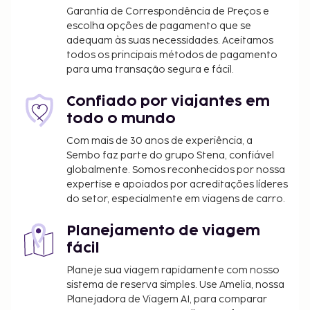
seguintes custos. Podem incluir os impostos
Garantia de Correspondência de Preços e
aplicáveis:
escolha opções de pagamento que se
Depósito: 25 USD por estadia
adequam às suas necessidades. Aceitamos
todos os principais métodos de pagamento
Incluímos todas as taxas que o alojamento nos
para uma transação segura e fácil.
comunicou.
Confiado por viajantes em
Tarifa de estacionamento seguro sem
todo o mundo
assistência: 6 USD por dia (entradas e saídas
ilimitadas)
Com mais de 30 anos de experiência, a
Sembo faz parte do grupo Stena, confiável
A lista anterior pode não estar completa. As taxas e
globalmente. Somos reconhecidos por nossa
os depósitos podem não incluir impostos e estão
expertise e apoiados por acreditações líderes
do setor, especialmente em viagens de carro.
sujeitos a alterações.
É possível que as crianças não tenham direito
Planejamento de viagem
ao pequeno-almoço gratuitamente.
fácil
Planeje sua viagem rapidamente com nosso
sistema de reserva simples. Use Amelia, nossa
Planejadora de Viagem AI, para comparar