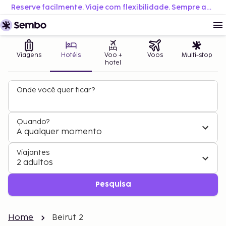
Reserve facilmente. Viaje com flexibilidade. Sempre ao melhor preço.
Viagens
Hotéis
Voo +
Voos
Multi-stop
hotel
Onde você quer ficar?
Quando?
A qualquer momento
Viajantes
2 adultos
Pesquisa
Home
Beirut 2