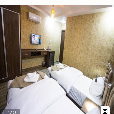
1
/
23