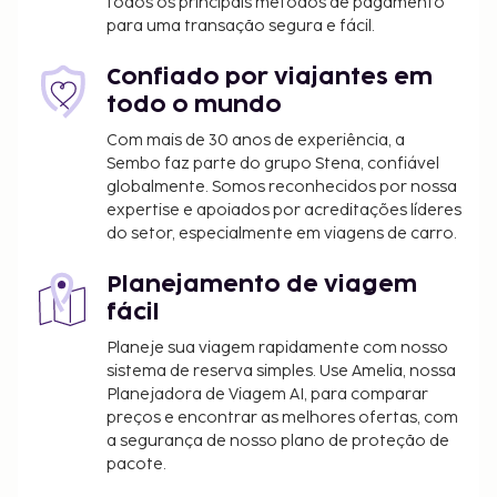
todos os principais métodos de pagamento
km/69,6 mi
para uma transação segura e fácil.
Burbank, California (BUR-Hollywood Burbank) - 194,1
km/120,6 mi
Confiado por viajantes em
A receção está aberta durante um horário limitado.
todo o mundo
Há estacionamento grátis no local. Algumas das
Com mais de 30 anos de experiência, a
comodidades e serviços em destaque incluem Wi-fi
Sembo faz parte do grupo Stena, confiável
grátis e churrasqueiras a gás.
globalmente. Somos reconhecidos por nossa
Estadia de animais de estimação: 50 USD por
expertise e apoiados por acreditações líderes
do setor, especialmente em viagens de carro.
alojamento, por noite
Os animais de serviço estão isentos de taxas
Planejamento de viagem
A lista anterior pode não estar completa. As taxas e
fácil
os depósitos podem não incluir impostos e estão
Planeje sua viagem rapidamente com nosso
sujeitos a alterações.
sistema de reserva simples. Use Amelia, nossa
Acesso à piscina 24 horas por dia
Planejadora de Viagem AI, para comparar
preços e encontrar as melhores ofertas, com
a segurança de nosso plano de proteção de
pacote.