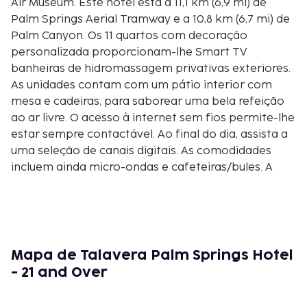
Air Museum. Este hotel está a 11,1 km (6,9 mi) de
Palm Springs Aerial Tramway e a 10,8 km (6,7 mi) de
Palm Canyon. Os 11 quartos com decoração
personalizada proporcionam-lhe Smart TV
banheiras de hidromassagem privativas exteriores.
As unidades contam com um pátio interior com
mesa e cadeiras, para saborear uma bela refeição
ao ar livre. O acesso à internet sem fios permite-lhe
estar sempre contactável. Ao final do dia, assista a
uma seleção de canais digitais. As comodidades
incluem ainda micro-ondas e cafeteiras/bules. A
limpeza dos quartos é efetuada diária. As distâncias
são apresentadas à 0,1 milha e ao quilómetro mais
próximo.
Montanhas de San Jacinto - 0,1 km/0,1 mi
Galeria de Heusso - 0,3 km/0,2 mi
Mapa de Talavera Palm Springs Hotel
Annenberg Theatre - 0,3 km/0,2 mi
- 21 and Over
Palm Springs Historical Society - 0,3 km/0,2 mi
Plaza Theatre - 0,4 km/0,3 mi