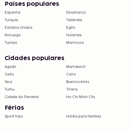
alojamento poderá prestar-lhe assistência com
Países populares
a documentação necessária. Para saber mais,
Espanha
Dinamarca
contacte o alojamento através dos dados
Turquia
Tailândia
incluídos na sua confirmação de reserva. O
Estados Unidos
Egito
alojamento poderá cobrar por este serviço,
Noruega
mesmo se decidir cancelar a sua reserva. Todas
Holanda
as diligências necessárias são acordadas
Tunísia
Marrocos
diretamente entre os clientes e o alojamento.
Cidades populares
Agadir
Marrakech
Geilo
Cairo
Seul
Buenos Aires
Turku
Tirana
Cidade do Panamá
Ho Chi Minh City
Férias
Sport trips
Hotéis para famílias