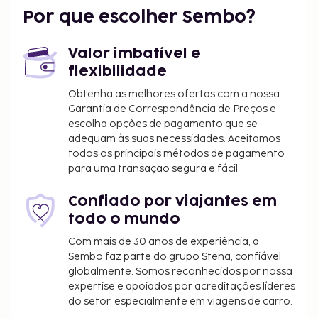
Museu da Tapeçaria do Azerbaijão - 1 km/0,6 mi
Por que escolher Sembo?
O aeroporto principal mais próximo é o de Baku
(GYD-Aeroporto Internacional de Heydar Aliyev) -
Valor imbatível e
26,8 km/16,6 mi
flexibilidade
As principais comodidades incluem um serviço de
Obtenha as melhores ofertas com a nossa
limpeza a seco, uma receção aberta 24 horas e
Garantia de Correspondência de Preços e
armazenamento de bagagem. O aparthotel
escolha opções de pagamento que se
disponibiliza transporte de/para o aeroporto
adequam às suas necessidades. Aceitamos
(disponível 24 horas) mediante uma sobretaxa.
todos os principais métodos de pagamento
Desfrute de fantásticas vistas a partir do terraço ou
para uma transação segura e fácil.
tire partido das várias comodidades e serviços ao
seu dispor, incluindo Wi-fi grátis e apoio para
Confiado por viajantes em
excursões/compra de bilhetes. O aparthotel serve
todo o mundo
pequenos-almoços continentais diariamente entre
Com mais de 30 anos de experiência, a
as 8:00 e as 11:00 mediante uma sobretaxa.
Sembo faz parte do grupo Stena, confiável
LOCALIZE
globalmente. Somos reconhecidos por nossa
expertise e apoiados por acreditações líderes
O alojamento irá solicitar-lhe o pagamento dos
do setor, especialmente em viagens de carro.
seguintes custos. Podem incluir os impostos