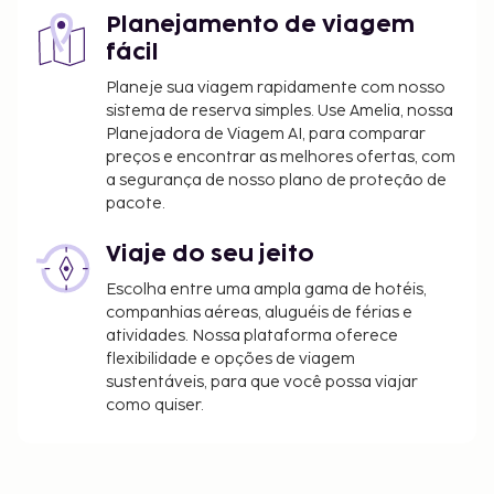
aplicáveis:
Planejamento de viagem
Imposto municipal: 0.65 USD por pessoa, por
fácil
noite
Planeje sua viagem rapidamente com nosso
sistema de reserva simples. Use Amelia, nossa
Incluímos todas as taxas que o alojamento nos
Planejadora de Viagem AI, para comparar
comunicou.
preços e encontrar as melhores ofertas, com
Tarifa de pequeno-almoço continental: 10 USD
a segurança de nosso plano de proteção de
pacote.
por adulto e 10 USD por criança (valores
aproximados)
Viaje do seu jeito
Tarifa de transporte (aeroporto): 30 USD por
pessoa (só ida)
Escolha entre uma ampla gama de hotéis,
Tarifa de transporte (aeroporto) por criança: 20
companhias aéreas, aluguéis de férias e
atividades. Nossa plataforma oferece
USD (só ida), (dos 1 aos 12 anos)
flexibilidade e opções de viagem
A lista anterior pode não estar completa. As taxas e
sustentáveis, para que você possa viajar
como quiser.
os depósitos podem não incluir impostos e estão
sujeitos a alterações.
Se requer um visto para entrar no país, o seu