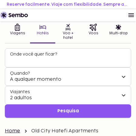
Reserve facilmente. Viaje com flexibilidade. Sempre ao melhor preço.
Viagens
Hotéis
Voo +
Voos
Multi-stop
hotel
Onde você quer ficar?
Quando?
A qualquer momento
Viajantes
2 adultos
Pesquisa
Home
Old City Hatefi Apartments