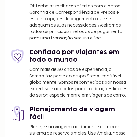
fantásticas vistas a partir do jardim ou tire partido
Obtenha as melhores ofertas com a nossa
das várias comodidades e serviços ao seu dispor,
Garantia de Correspondência de Preços e
escolha opções de pagamento que se
incluindo Wi-fi grátis e serviços de concierge. Se
adequam às suas necessidades. Aceitamos
quiser petiscar no conforto dos lençóis, dê uma
todos os principais métodos de pagamento
vista de olhos pela ementa do serviço de quarto 24
para uma transação segura e fácil.
horas. O hotel serve pequenos-almoços
continentais diariamente entre as 7:00 e as 11:00
Confiado por viajantes em
mediante uma sobretaxa. LOCALIZE
todo o mundo
Tarifa de pequeno-almoço continental: 200 INR
Com mais de 30 anos de experiência, a
por adulto e 200 INR por criança (valores
Sembo faz parte do grupo Stena, confiável
aproximados)
globalmente. Somos reconhecidos por nossa
expertise e apoiados por acreditações líderes
A lista anterior pode não estar completa. As taxas e
do setor, especialmente em viagens de carro.
os depósitos podem não incluir impostos e estão
sujeitos a alterações.
Planejamento de viagem
fácil
Planeje sua viagem rapidamente com nosso
sistema de reserva simples. Use Amelia, nossa