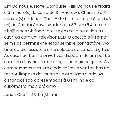
Em Dalhousie, Hotel Dalhousie Hills Dalhousie ficará
a 5 minuto(s) de carro de St. Andrew's Church e a 7
minuto(s) de Jandri Ghat. Este hotel está a 7,8 km (4,8
mi) de Gandhi Chowk Market e a 8,7 km (5,4 mi) de
Khajji Naga Shrine. Sinta-se em casa num dos 20
quartos com um televisor LED. O acesso à internet
sem fios permite-lhe estar sempre contactável. Ao
final do dia, assista a uma seleção de canais digitais.
As casas de banho privativas dispõem de um polibã
com um chuveiro fixo e artigos de higiene grátis. As
comodidades incluem ainda cofres e ventoinhas no
teto. A limpeza dos quartos é efetuada diária. As
distâncias são apresentadas à 0,1 milha e ao
quilómetro mais próximo.
Jandri Ghat - 4,9 km/3,1 mi
St. Andrew's Church - 4,9 km/3,1 mi
Gandhi Chowk Market - 7,8 km/4,8 mi
Khajji Naga Shrine - 8,7 km/5,4 mi