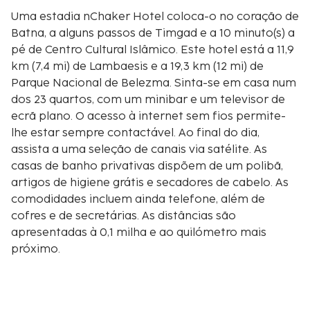
Uma estadia nChaker Hotel coloca-o no coração de
Batna, a alguns passos de Timgad e a 10 minuto(s) a
pé de Centro Cultural Islâmico. Este hotel está a 11,9
km (7,4 mi) de Lambaesis e a 19,3 km (12 mi) de
Parque Nacional de Belezma. Sinta-se em casa num
dos 23 quartos, com um minibar e um televisor de
ecrã plano. O acesso à internet sem fios permite-
lhe estar sempre contactável. Ao final do dia,
assista a uma seleção de canais via satélite. As
casas de banho privativas dispõem de um polibã,
artigos de higiene grátis e secadores de cabelo. As
comodidades incluem ainda telefone, além de
cofres e de secretárias. As distâncias são
apresentadas à 0,1 milha e ao quilómetro mais
próximo.
Timgad - 0,3 km/0,2 mi
Centro Cultural Islâmico - 0,8 km/0,5 mi
Lambaesis - 11,9 km/7,4 mi