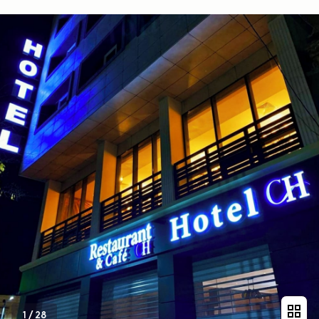
1
/
28