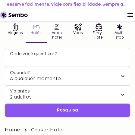
Reserve facilmente. Viaje com flexibilidade. Sempre ao melhor preço.
Viagens
Hotéis
Voo +
Voos
Ferry +
Multi-
hotel
Hotel
stop
Onde você quer ficar?
Quando?
A qualquer momento
Viajantes
2 adultos
Pesquisa
Home
Chaker Hotel