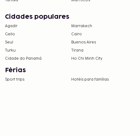
Tunísia
Marrocos
Cidades populares
Agadir
Marrakech
Geilo
Cairo
Seul
Buenos Aires
Turku
Tirana
Cidade do Panamá
Ho Chi Minh City
Férias
Sport trips
Hotéis para famílias