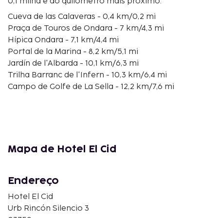
0,1 milha e ao quilómetro mais próximo.
Cueva de las Calaveras - 0,4 km/0,2 mi
Praça de Touros de Ondara - 7 km/4,3 mi
Hípica Ondara - 7,1 km/4,4 mi
Portal de la Marina - 8,2 km/5,1 mi
Jardín de l'Albarda - 10,1 km/6,3 mi
Trilha Barranc de l'Infern - 10,3 km/6,4 mi
Campo de Golfe de La Sella - 12,2 km/7,6 mi
Vil·la Romana de Els Poblets - 13 km/8,1 mi
Praia de Les Bovetes - 13,5 km/8,4 mi
Parc Natural de la Marjal de Pego-Oliva - 13,5 km/8,4
mi
Vale de Jalon - 13,8 km/8,6 mi
Mapa de Hotel El Cid
Parque Vives - 13,9 km/8,7 mi
Praia de Els Molins - 14,2 km/8,8 mi
Platja de les Deveses - 14,4 km/8,9 mi
Endereço
Centro Ecuestre Oliva Nova - 15,5 km/9,6 mi
Hotel El Cid
Há estacionamento grátis no local. Participe nas
Urb Rincón Silencio 3