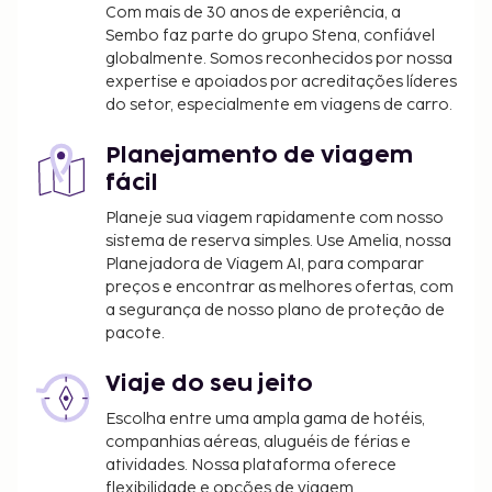
transações em numerário neste alojamento
Com mais de 30 anos de experiência, a
Sembo faz parte do grupo Stena, confiável
não poderão exceder 1000 EUR. Para mais
globalmente. Somos reconhecidos por nossa
informações, contacte o alojamento através
expertise e apoiados por acreditações líderes
dos dados que constam na confirmação de
do setor, especialmente em viagens de carro.
reserva.
A piscina sazonal estará aberta de 01 de maio a
Planejamento de viagem
01 de outubro.
fácil
Planeje sua viagem rapidamente com nosso
sistema de reserva simples. Use Amelia, nossa
Planejadora de Viagem AI, para comparar
preços e encontrar as melhores ofertas, com
a segurança de nosso plano de proteção de
pacote.
Viaje do seu jeito
Escolha entre uma ampla gama de hotéis,
companhias aéreas, aluguéis de férias e
atividades. Nossa plataforma oferece
flexibilidade e opções de viagem