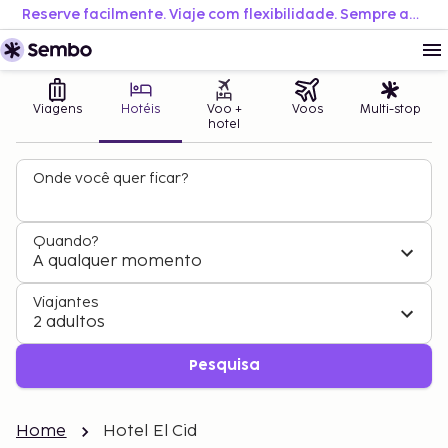
Reserve facilmente. Viaje com flexibilidade. Sempre ao melhor preço.
Viagens
Hotéis
Voo +
Voos
Multi-stop
hotel
Onde você quer ficar?
Quando?
A qualquer momento
Viajantes
2 adultos
Pesquisa
Home
Hotel El Cid