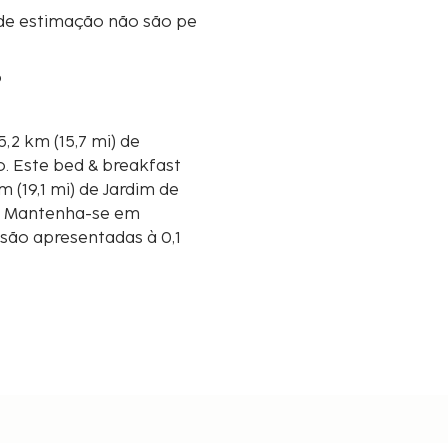
de estimação não são pe
o
,2 km (15,7 mi) de
ast
m (19,1 mi) de Jardim de
os. Mantenha-se em
 são apresentadas à 0,1