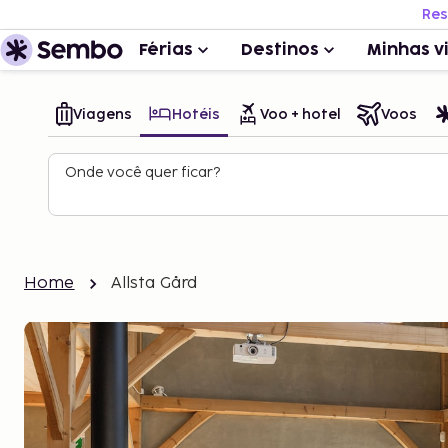
Res
Férias
Destinos
Minhas v
Viagens
Hotéis
Voo + hotel
Voos
Onde você quer ficar?
Home
Allsta Gård