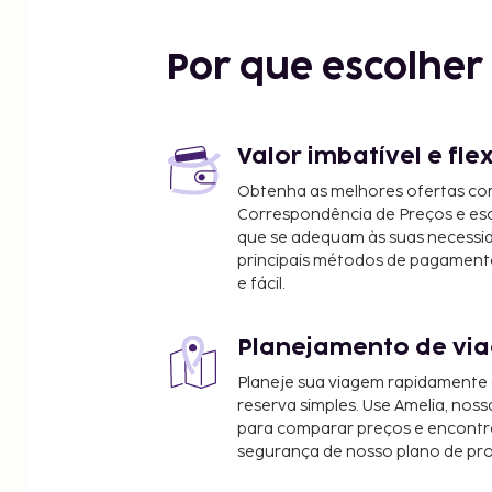
Naturum Höga Kusten - 38,4 km/23,9 mi
Skule Naturscen - 38,8 km/24,1 mi
Por que escolhe
Rotsidan - 41,7 km/25,9 mi
Clube de Golfe de Härnösand - 45,6 km/28,3 mi
Lillsanden - 49,4 km/30,7 mi
Museu ao Ar Livre Murberget - 49,6 km/30,8 mi
Valor imbatível e fle
Praia de Storsanden - 49,9 km/31 mi
Obtenha as melhores ofertas co
Stora Torget - 50 km/31,1 mi
Correspondência de Preços e e
O aeroporto principal mais próximo é o de Kramfor
que se adequam às suas necessi
km/8,9 mi
principais métodos de pagament
e fácil.
Há estacionamento grátis no local. Mime-se com 
no local, ou desfrute de aluguer de bicicletas. O b
Planejamento de via
pequenos-almoços continentais diariamente entre
mediante uma sobretaxa.
Planeje sua viagem rapidamente
Tarifa de pequeno-almoço continental: 150 SEK por
reserva simples. Use Amelia, noss
por criança (valores aproximados)
para comparar preços e encontra
segurança de nosso plano de pr
Jantar caseiro organizado pelo alojamento: 3