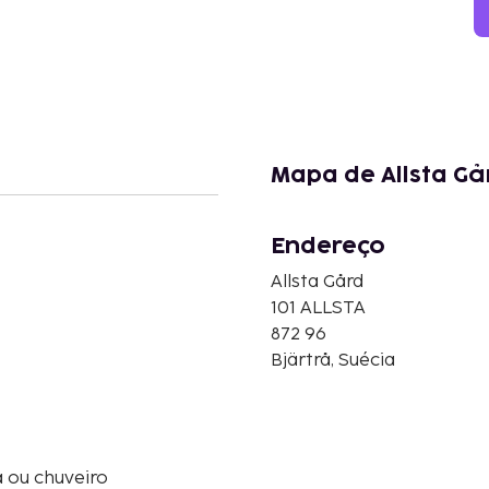
Mapa de Allsta Gå
Endereço
Allsta Gård
101 ALLSTA
872 96
Bjärtrå, Suécia
 ou chuveiro