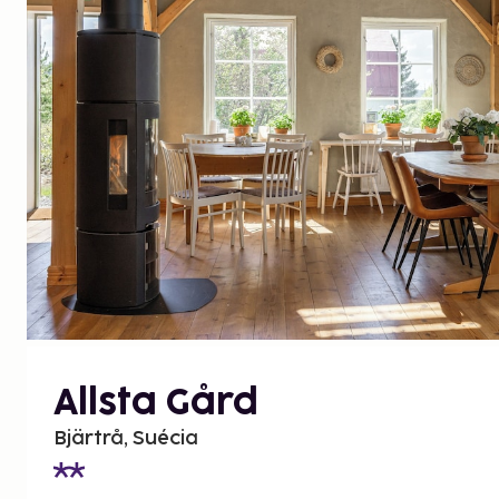
Allsta Gård
Bjärtrå, Suécia