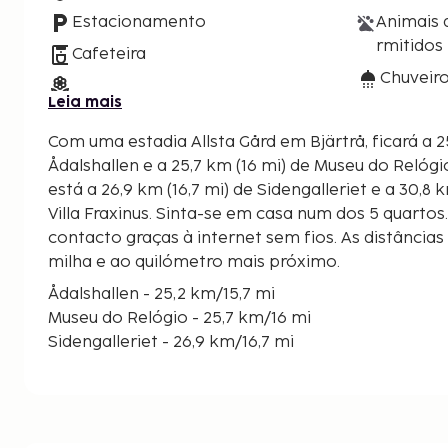
Estacionamento
Animais 
rmitidos
Cafeteira
Chuveir
Leia mais
Com uma estadia Allsta Gård em Bjärtrå, ficará a 25
Ådalshallen e a 25,7 km (16 mi) de Museu do Relógio. Este bed & breakf
está a 26,9 km (16,7 mi) de Sidengalleriet e a 30,8 k
Villa Fraxinus. Sinta-se em casa num dos 5 quart
contacto graças à internet sem fios. As distâncias
milha e ao quilómetro mais próximo.
Ådalshallen - 25,2 km/15,7 mi
Museu do Relógio - 25,7 km/16 mi
Sidengalleriet - 26,9 km/16,7 mi
Jardim de Villa Fraxinus - 30,8 km/19,1 mi
Museu Mannaminne - 30,8 km/19,1 mi
Rovarbyn - 32,4 km/20,1 mi
Via Ferrata AB - 38,2 km/23,8 mi