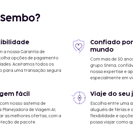
r Sembo?
xibilidade
Confiado por
mundo
m a nossa Garantia de
scolha opções de pagamento
Com mais de 30 anos
s-Sollefteå (KRF) - 14,3
dades. Aceitamos todos os
grupo Stena, confiá
o para uma transação segura
nossa expertise e ap
especialmente em vi
o serviço de massagens
ed & breakfast serve
gem fácil
Viaje do seu 
 as 7:00 e as 9:00
 com nosso sistema de
Escolha entre uma a
 adulto e 150 SEK
a Planejadora de Viagem AI,
aluguéis de férias e
r as melhores ofertas, com a
flexibilidade e opçõ
oteção de pacote.
possa viajar como qu
00 SEK