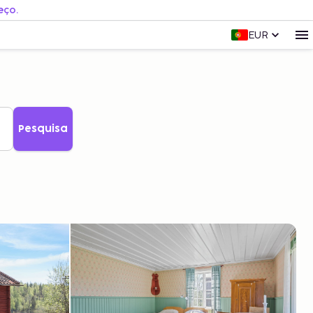
eço.
EUR
Pesquisa