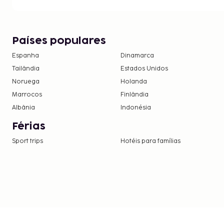
A lista anterior pode não estar completa. As tax
não incluir impostos e estão sujeitos a alterações.
Terá de efetuar uma reserva se quiser desfrut
Países populares
reservas poderão ser efetuadas contactando 
antes da chegada, utilizando as informações
Espanha
Dinamarca
confirmação de reserva.
Tailândia
Estados Unidos
Noruega
Holanda
Marrocos
Finlândia
Albânia
Indonésia
Férias
Sport trips
Hotéis para famílias