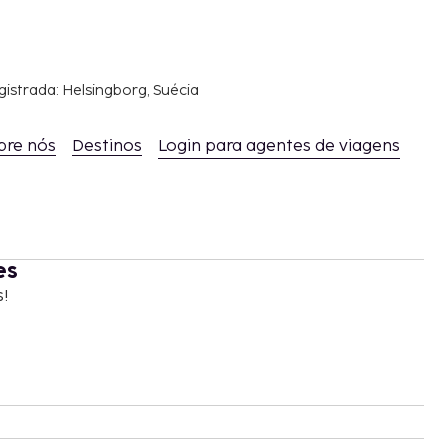
gistrada: Helsingborg, Suécia
bre nós
Destinos
Login para agentes de viagens
es
s!