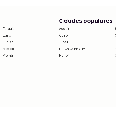
as e os depósitos podem
ar de massagens. As
Cidades populares
Este bed & breakfast
 que constam na sua
Turquia
Agadir
Egito
Cairo
Tunísia
Turku
México
Ho Chi Minh City
Vietnã
Hanói