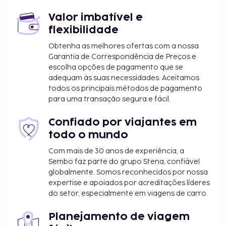
km/103,5 mi
Valor imbatível e
As principais comodidades incluem uma lavandaria,
flexibilidade
multibanco/serviços bancários e elevador. Há
estacionamento limitado no local. Com as pistas de
Obtenha as melhores ofertas com a nossa
esqui literalmente à porta, Esta casa de férias
Garantia de Correspondência de Preços e
escolha opções de pagamento que se
oferece ainda uma piscina exterior e uma piscina
adequam às suas necessidades. Aceitamos
interior. Serviços de concierge, armazenamento de
todos os principais métodos de pagamento
esquis e churrasqueiras são algumas das
para uma transação segura e fácil.
comodidades adicionais disponíveis nesta casa de
férias.
Confiado por viajantes em
O alojamento irá solicitar-lhe o pagamento dos
todo o mundo
seguintes custos. Podem incluir os impostos
Com mais de 30 anos de experiência, a
aplicáveis:
Sembo faz parte do grupo Stena, confiável
globalmente. Somos reconhecidos por nossa
As taxas de limpeza variam consoante a
expertise e apoiados por acreditações líderes
duração da estadia e a unidade
do setor, especialmente em viagens de carro.
Incluímos todas as taxas que o alojamento nos
Planejamento de viagem
comunicou.