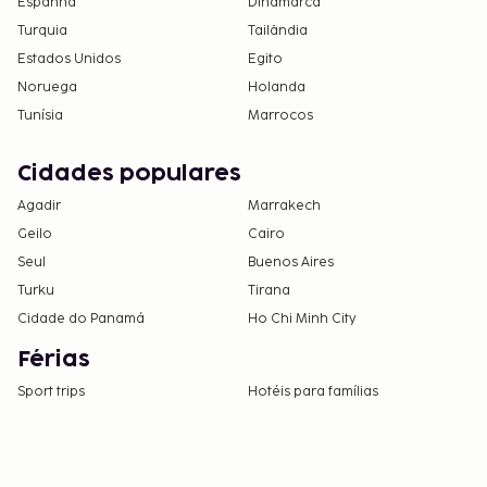
Espanha
Dinamarca
Turquia
Tailândia
Estados Unidos
Egito
Noruega
Holanda
Tunísia
Marrocos
Cidades populares
Agadir
Marrakech
Geilo
Cairo
Seul
Buenos Aires
Turku
Tirana
Cidade do Panamá
Ho Chi Minh City
Férias
Sport trips
Hotéis para famílias