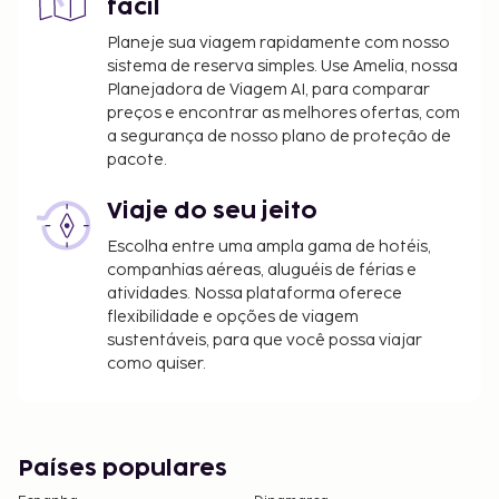
fácil
Berços disponíveis
Planeje sua viagem rapidamente com nosso
A lista anterior pode não estar completa. As taxas e
sistema de reserva simples. Use Amelia, nossa
os depósitos podem não incluir impostos e estão
Planejadora de Viagem AI, para comparar
preços e encontrar as melhores ofertas, com
sujeitos a alterações.
a segurança de nosso plano de proteção de
As crianças não pagam quando dormem no
pacote.
quarto dos pais ou tutor, utilizando a(s) cama(s)
existentes.
Viaje do seu jeito
Disponibilização de opções de pagamento sem
Escolha entre uma ampla gama de hotéis,
numerário em todas as transações.
companhias aéreas, aluguéis de férias e
atividades. Nossa plataforma oferece
flexibilidade e opções de viagem
sustentáveis, para que você possa viajar
como quiser.
Países populares