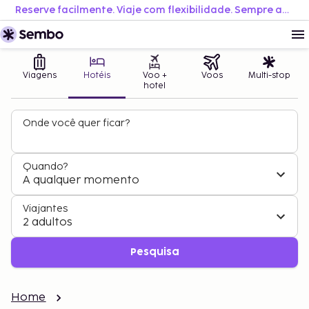
Reserve facilmente. Viaje com flexibilidade. Sempre ao melhor preço.
Viagens
Hotéis
Voo +
Voos
Multi-stop
hotel
Onde você quer ficar?
Quando?
A qualquer momento
Viajantes
2 adultos
Pesquisa
Home