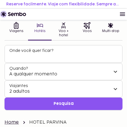
Reserve facilmente. Viaje com flexibilidade. Sempre ao melhor preço.
Viagens
Hotéis
Voo +
Voos
Multi-stop
hotel
Onde você quer ficar?
Quando?
A qualquer momento
Viajantes
2 adultos
Pesquisa
Home
HOTEL PARVINA