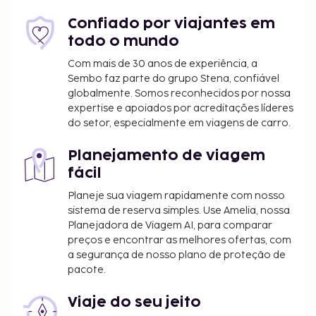
Comece as suas manhãs da melhor forma com um
pequeno-almoço continental grátis, servido
Confiado por viajantes em
diariamente entre as 8:30 e as 10:00.
todo o mundo
O alojamento irá solicitar-lhe o pagamento dos
Com mais de 30 anos de experiência, a
seguintes custos. Podem incluir os impostos
Sembo faz parte do grupo Stena, confiável
aplicáveis:
globalmente. Somos reconhecidos por nossa
expertise e apoiados por acreditações líderes
Imposto municipal: 3.44 USD por pessoa, por
do setor, especialmente em viagens de carro.
noite. Este imposto não é aplicado a crianças
com menos de 16 anos.
Planejamento de viagem
fácil
Incluímos todas as taxas que o alojamento nos
comunicou.
Planeje sua viagem rapidamente com nosso
sistema de reserva simples. Use Amelia, nossa
Se requer um visto para entrar no país, o seu
Planejadora de Viagem AI, para comparar
alojamento poderá prestar-lhe assistência com
preços e encontrar as melhores ofertas, com
a documentação necessária. Para saber mais,
a segurança de nosso plano de proteção de
contacte o alojamento através dos dados
pacote.
incluídos na sua confirmação de reserva. O
alojamento poderá cobrar por este serviço,
Viaje do seu jeito