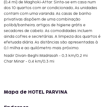
(0,4 mi) de Maghoki-Attar. Sinta-se em casa num
dos 10 quartos com ar condicionado, As unidades
contam com uma varanda. As casas de banho
privativas dispõem de uma combinação
polibã/banheira, artigos de higiene grátis e
secadores de cabelo. As comodidades incluem
ainda cofres e secretárias. A limpeza dos quartos é
efetuada diária. As distâncias são apresentadas à
0,1 milha e ao quilómetro mais próximo.
Nadir Divan-Beghi Madrasah - 0,3 km/0,2 mi
Char Minar - 0,4 km/0,3 mi
Lyab-i-Hauz - 0,4 km/0,3 mi
Chor-Minor - 0,5 km/0,3 mi
Mesquita de Maghaki-Attari - 0,5 km/0,3 mi
Maghoki-Attar - 0,6 km/0,3 mi
Museu de Arte - 0,7 km/0,4 mi
Mapa de HOTEL PARVINA
Madraça Kukeltash - 0,7 km/0,4 mi
Borzi Kord - 0,7 km/0,4 mi