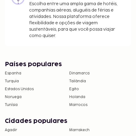
mesmo se decidir cancelar a sua reserva. Todas
Escolha entre uma ampla gama de hotéis,
as diligências necessárias são acordadas
companhias aéreas, aluguéis de férias e
diretamente entre os clientes e o alojamento.
atividades. Nossa plataforma oferece
Note que, quaisquer pagamentos ao hotel (em
flexibilidade e opções de viagem
numerário ou através de qualquer outro
sustentáveis, para que você possa viajar
como quiser.
método) deverão ser efetuados em euros ou
dólares americanos, consoante a moeda aceite
pelo alojamento.
Países populares
Espanha
Dinamarca
Turquia
Tailândia
Estados Unidos
Egito
Noruega
Holanda
Tunísia
Marrocos
Cidades populares
Agadir
Marrakech