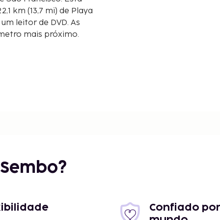
22,1 km (13,7 mi) de Playa
um leitor de DVD. As
lómetro mais próximo.
r Sembo?
/10,9 mi
xibilidade
Confiado por
10,9 mi
mundo