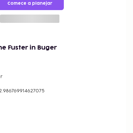
Comece a planejar
e Fuster in Buger
r
 2.986769914627075