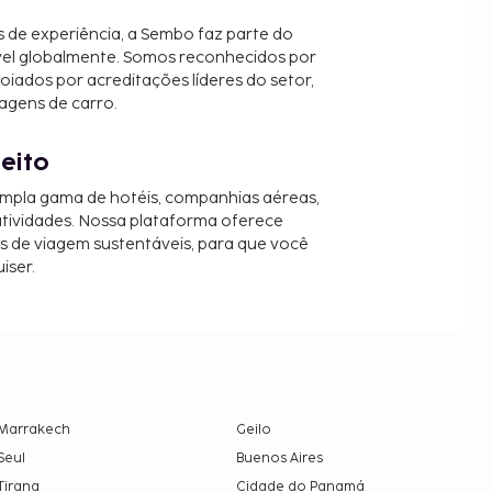
 de experiência, a Sembo faz parte do
vel globalmente. Somos reconhecidos por
oiados por acreditações líderes do setor,
agens de carro.
jeito
mpla gama de hotéis, companhias aéreas,
 atividades. Nossa plataforma oferece
es de viagem sustentáveis, para que você
iser.
Marrakech
Geilo
Seul
Buenos Aires
Tirana
Cidade do Panamá