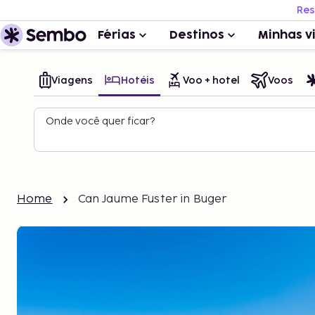
Res
Férias
Destinos
Minhas v
Viagens
Hotéis
Voo + hotel
Voos
Onde você quer ficar?
Home
Can Jaume Fuster in Buger