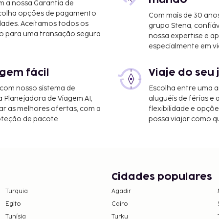
m a nossa Garantia de
e Mallorca (PMI) - 45,8
scolha opções de pagamento
Com mais de 30 anos
dades. Aceitamos todos os
grupo Stena, confiá
o para uma transação segura
nossa expertise e ap
tásticas vistas a partir
especialmente em vi
 serviços ao seu dispor,
gem fácil
Viaje do seu 
eguintes custos. Podem
 com nosso sistema de
Escolha entre uma a
a Planejadora de Viagem AI,
aluguéis de férias e
mposto que será cobrado
r as melhores ofertas, com a
flexibilidade e opçõ
após a oitava noite de
oteção de pacote.
possa viajar como qu
o isentas. Note que
es. Para mais
 dos dados que constam
bril, 0.55 EUR por
Cidades populares
steriormente. Este
Turquia
Agadir
e 16 anos.
Egito
Cairo
ro, 2.20 EUR por pessoa,
Tunísia
Turku