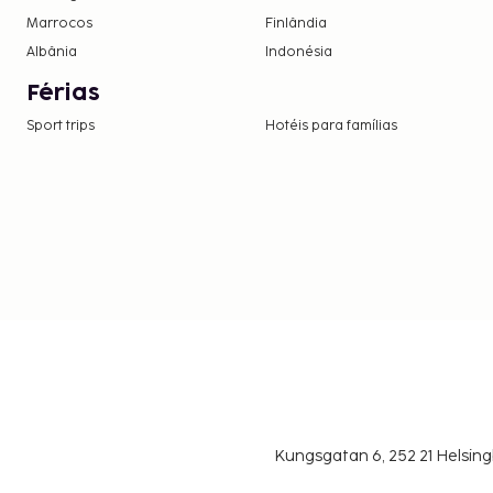
por noite, até 9 noites, e 1.10 EUR posteriorm
Marrocos
Finlândia
aplica a crianças com menos de 16 anos.
Albânia
Indonésia
Incluímos todas as taxas que o alojamento nos c
Férias
Devido às regulamentações nacionais, as tra
Sport trips
Hotéis para famílias
neste alojamento não poderão exceder 1000 
informações, contacte o alojamento através
na confirmação de reserva.
A tarifa de arrendamento deste alojamento in
obrigatória.
Kungsgatan 6, 252 21 Helsin