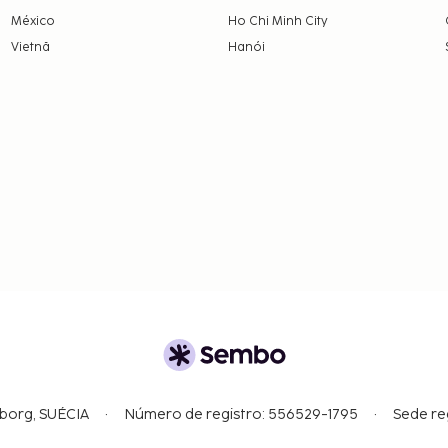
ente. Este imposto não se
México
Ho Chi Minh City
Vietnã
Hanói
omunicou.
nsações em numerário
EUR. Para mais
 dos dados que constam
clui uma taxa de limpeza
gborg, SUÉCIA
Número de registro: 556529-1795
Sede re