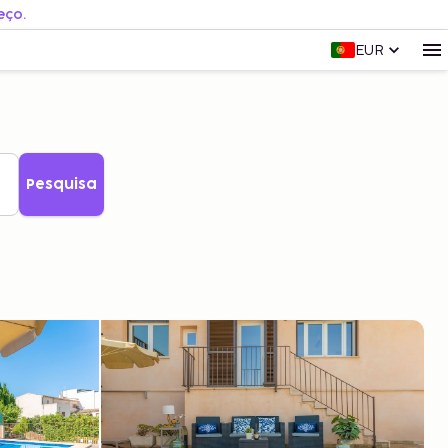
eço.
EUR
Pesquisa