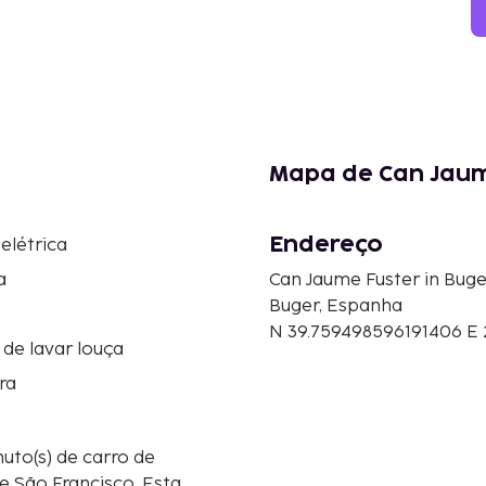
Mapa de Can Jaum
Endereço
 elétrica
a
Can Jaume Fuster in Buge
Buger, Espanha
N 39.759498596191406 E
de lavar louça
ra
uto(s) de carro de
ão Francisco. Esta