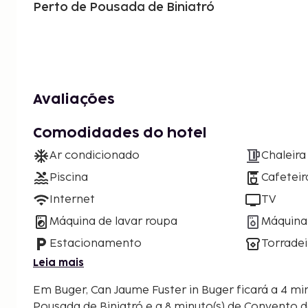
Perto de Pousada de Biniatró
Avaliações
Comodidades do hotel
Ar condicionado
Chaleira
Piscina
Cafeteir
Internet
TV
Máquina de lavar roupa
Máquina 
Estacionamento
Torradei
Leia mais
Em Buger, Can Jaume Fuster in Buger ficará a 4 min
Pousada de Biniatró e a 8 minuto(s) de Convento de S