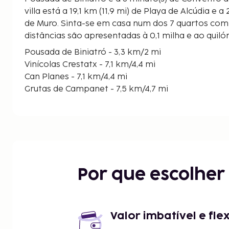
villa está a 19,1 km (11,9 mi) de Playa de Alcúdia e a 
de Muro. Sinta-se em casa num dos 7 quartos com 
distâncias são apresentadas à 0,1 milha e ao qui
Pousada de Biniatró - 3,3 km/2 mi
Vinícolas Crestatx - 7,1 km/4,4 mi
Can Planes - 7,1 km/4,4 mi
Grutas de Campanet - 7,5 km/4,7 mi
Fuentes Ufanas - 7,9 km/4,9 mi
Igreja de Santa Maria Maior - 9,4 km/5,8 mi
Convento de São Francisco - 10,2 km/6,4 mi
Molí d'en Blanc - 14,7 km/9,1 mi
Golfe Pollença - 15 km/9,3 mi
Xaloc - 15,3 km/9,5 mi
Por que escolhe
Lago Esperanza - 16,1 km/10 mi
Parque Natural de Albufera - 16,8 km/10,5 mi
S'Albufereta - 17,4 km/10,8 mi
Església de Santa Maria de Déu de Roser - 17,6 km
Valor imbatível e fle
Fundació Casa Museu Llorenç Villalonga - 17,6 km/