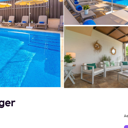
ger
Ae