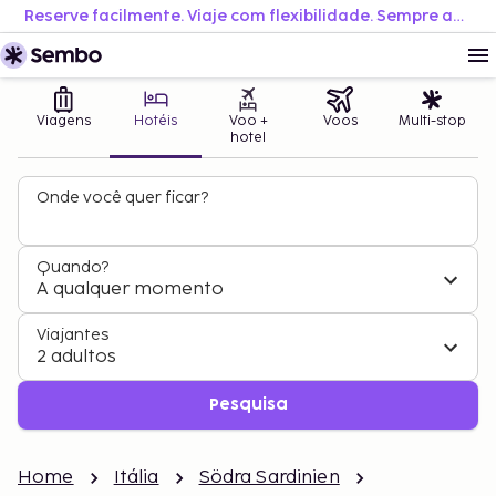
Reserve facilmente. Viaje com flexibilidade. Sempre ao melhor preço.
Viagens
Hotéis
Voo +
Voos
Multi-stop
hotel
Onde você quer ficar?
Quando?
A qualquer momento
Viajantes
2 adultos
Pesquisa
Home
Itália
Södra Sardinien