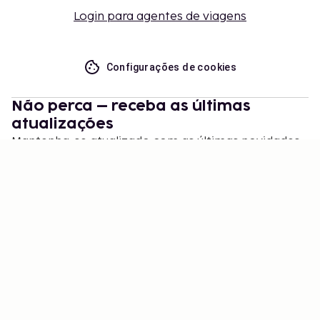
Login para agentes de viagens
Configurações de cookies
Não perca – receba as últimas
atualizações
Mantenha-se atualizado com as últimas novidades
de nós! Obtenha dicas de viagem, inspiração e
acesso a ofertas exclusivas.
Inscrever-se
©
2026
Stena Line Travel Group AB