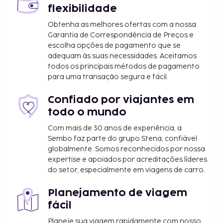
can use the Special Requests box when booking, or
flexibilidade
contact the property directly using the contact
Obtenha as melhores ofertas com a nossa
details in your confirmation. In response to the
Garantia de Correspondência de Preços e
coronavirus (COVID-19), additional safety and
escolha opções de pagamento que se
sanitation measures are in effect at this property. In
adequam às suas necessidades. Aceitamos
accordance with government guidelines to
todos os principais métodos de pagamento
minimize transmission of the coronavirus (COVID-
para uma transação segura e fácil.
19), this property may request additional
documentation from guests to validate identity,
Confiado por viajantes em
travel itinerary, and other relevant info on dates
todo o mundo
where such guidelines exist. A damage deposit of
Com mais de 30 anos de experiência, a
EUR 30 is required on arrival. This will be collected as
Sembo faz parte do grupo Stena, confiável
a cash payment. You should be reimbursed on
globalmente. Somos reconhecidos por nossa
check-out. Your deposit will be refunded in full in
expertise e apoiados por acreditações líderes
do setor, especialmente em viagens de carro.
cash, subject to an inspection of the property.
Planejamento de viagem
fácil
Planeje sua viagem rapidamente com nosso