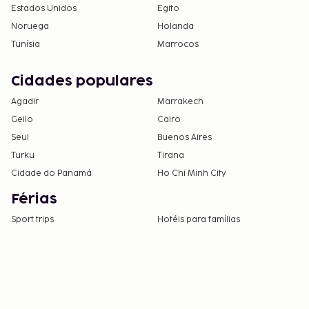
Estados Unidos
Egito
Noruega
Holanda
Tunísia
Marrocos
Cidades populares
Agadir
Marrakech
Geilo
Cairo
Seul
Buenos Aires
Turku
Tirana
Cidade do Panamá
Ho Chi Minh City
Férias
Sport trips
Hotéis para famílias