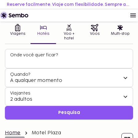
Reserve facilmente. Viaje com flexibilidade. Sempre ao melhor preço.
Viagens
Hotéis
Voo +
Voos
Multi-stop
hotel
Onde você quer ficar?
Quando?
A qualquer momento
Viajantes
2 adultos
Pesquisa
Home
Motel Plaza